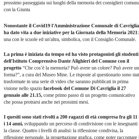
prossimo passeggiata sui luoghi della memoria dei consiglieri comuna
con la Giunta
Nonostante il Covid19 l'Amministrazione Comunale di Cavriglia
ha dato vita a due iniziative per la Giornata della Memoria 2021
:
una con le scuole ed un'altra, simbolica, con il Consiglio Comunale.
La prima è iniziata da tempo ed ha visto protagonisti gli studenti
dell'Istituto Comprensivo Dante Alighieri del Comune con il
progetto
“Che cos’è la memoria? Può avere un colore? Può avere u
forma?”, a cura del Museo Mine. Le risposte al questionario sono sta
trasformate in una serie di video che saranno pubblicati in prima
visione nello spazio
facebook del Comune Di Cavriglia il 27
gennaio alle 21.15,
come primo passo di un progetto comunicativo
che possa protrarsi anche nei prossimi mesi.
I quesiti sono stati rivolti a 200 ragazzi di età compresa fra gli 11 
i 14 anni,
sviluppando un percorso di condivisione con le insegnanti 
la classe. Quattro i livelli di analisi: la riflessione condivisa, la
riflessione personale, la progettazione grafica, come poter raccontare 