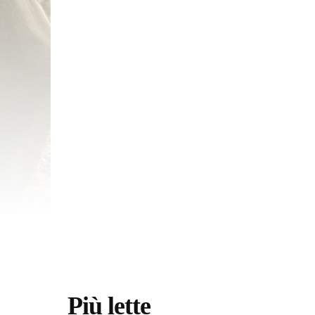
Più lette