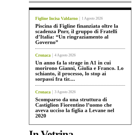
Figline Incisa Valdarno
1 Agosto 2026
Piscina di Figline finanziata oltre la
scadenza Pnrr, il gruppo di Fratelli
d’Italia: “Un ringraziamento al
Governo”
Cronaca
4 Agosto 2026
Un anno fa la strage in A1 in cui
morirono Gianni, Giulia e Franco. Lo
schianto, il processo, lo stop ai
sorpassi fra tir....
Cronaca
3 Agosto 2026
Scomparso da una struttura di
Castiglion Fiorentino l’uomo che
aveva ucciso la figlia a Levane nel
2020
In Vetrina