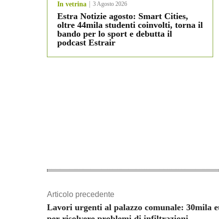
In vetrina
3 Agosto 2026
Estra Notizie agosto: Smart Cities,
oltre 44mila studenti coinvolti, torna il
bando per lo sport e debutta il
podcast Estrair
Articolo precedente
Lavori urgenti al palazzo comunale: 30mila 
per risolvere problemi di infiltrazioni