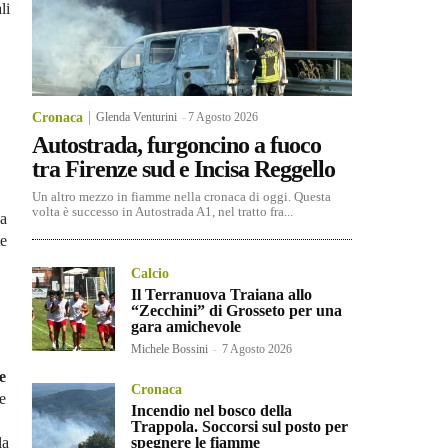
li
Cronaca
Glenda Venturini
-
7 Agosto 2026
Autostrada, furgoncino a fuoco
tra Firenze sud e Incisa Reggello
Un altro mezzo in fiamme nella cronaca di oggi. Questa
volta è successo in Autostrada A1, nel tratto fra...
na
te
Calcio
Il Terranuova Traiana allo
“Zecchini” di Grosseto per una
gara amichevole
Michele Bossini
-
7 Agosto 2026
e
Cronaca
e
Incendio nel bosco della
Trappola. Soccorsi sul posto per
la
spegnere le fiamme