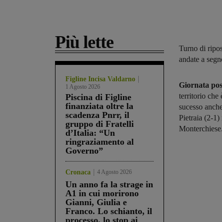
Più lette
Turno di ripo
andate a segn
Figline Incisa Valdarno
Giornata pos
1 Agosto 2026
territorio che
Piscina di Figline
finanziata oltre la
sucesso anch
scadenza Pnrr, il
Pietraia (2-1)
gruppo di Fratelli
Monterchiese.
d’Italia: “Un
ringraziamento al
Governo”
Cronaca
4 Agosto 2026
Un anno fa la strage in
A1 in cui morirono
Gianni, Giulia e
Franco. Lo schianto, il
processo, lo stop ai