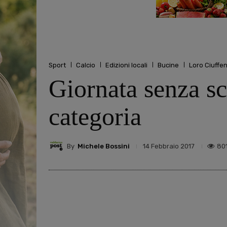
Sport
Calcio
Edizioni locali
Bucine
Loro Ciuffe
Giornata senza sc
categoria
By
Michele Bossini
80
14 Febbraio 2017