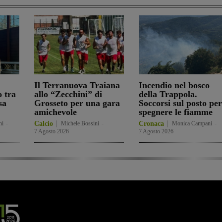
Il Terranuova Traiana
Incendio nel bosco
o tra
allo “Zecchini” di
della Trappola.
sa
Grosseto per una gara
Soccorsi sul posto per
amichevole
spegnere le fiamme
ni
-
Calcio
Michele Bossini
-
Cronaca
Monica Campani
-
7 Agosto 2026
7 Agosto 2026