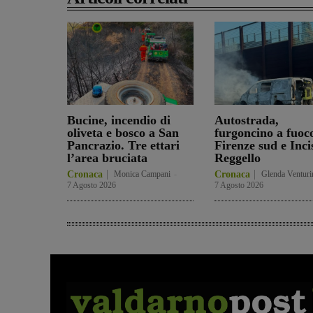
Bucine, incendio di
Autostrada,
oliveta e bosco a San
furgoncino a fuoc
Pancrazio. Tre ettari
Firenze sud e Inci
l’area bruciata
Reggello
Cronaca
Monica Campani
-
Cronaca
Glenda Venturi
7 Agosto 2026
7 Agosto 2026