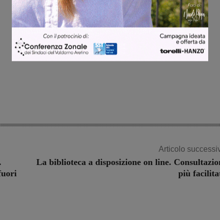
Articolo successi
.
La biblioteca a disposizione on line. Consultazio
fuori
più facilita