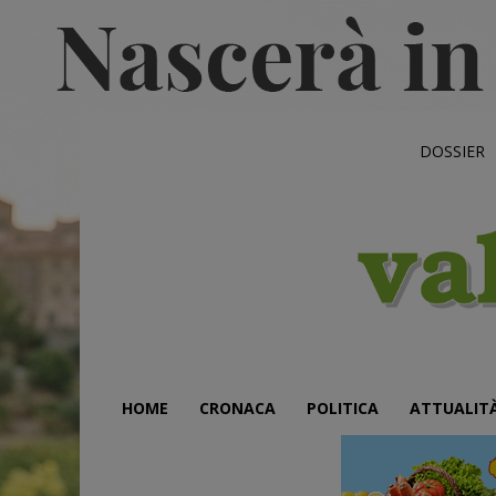
DOSSIER
HOME
CRONACA
POLITICA
ATTUALIT