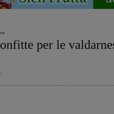
nna
onfitte per le valdarne
1