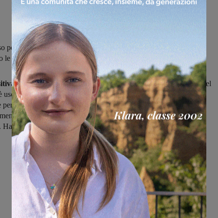
so per l’Atletico Valdambra, pareggio del Badia a Roti mentre sono
o le altre valdarnesi impegnate in questo torneo
itiva
per le valdarnesi di Terza categoria, con nessuna compagine del
 è uscita sconfitta. La capolista
Lorese
ha vinto 1-5 a Indicatore,
e per
Tosi e Ottaviano Pazzi
che hanno battuto San Marco (3-0) e
 mentre il
Badia a Roti
non è andato oltre lo 0-0 in casa con la
 Ha osservato il turno di riposo l'Atletico Valdambra.