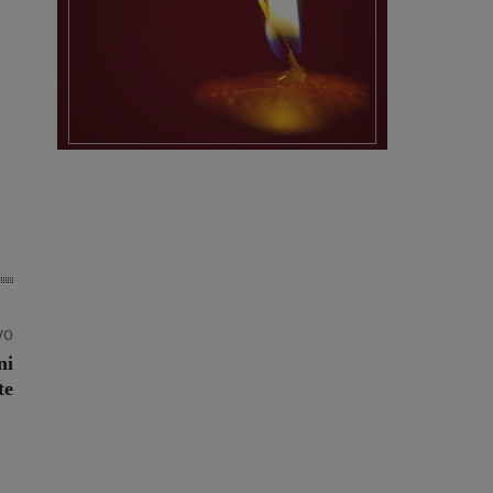
vo
ni
te