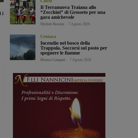
Calcio
Il Terranuova Traiana allo
“Zecchini” di Grosseto per una
 i
gara amichevole
Michele Bossini
-
7 Agosto 2026
Cronaca
Incendio nel bosco della
Trappola. Soccorsi sul posto per
spegnere le fiamme
Monica Campani
-
7 Agosto 2026