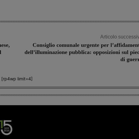
Articolo successi
ese,
Consiglio comunale urgente per l’affidamen
l
dell’illuminazione pubblica: opposizioni sul pie
di guer
[rp4wp limit=4]