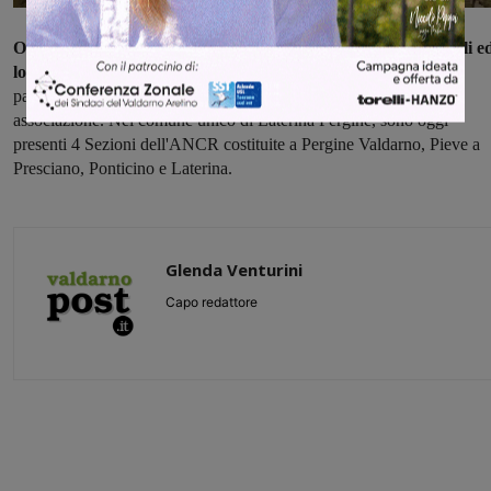
Oggi a fianco degli ultimi combattenti viventi ci sono i loro figli ed
loro nipoti e tanti cittadini
impegnati a difendere quel grande
patrimonio di valori e di memorie rappresentato dalla storica
associazione. Nel comune unico di Laterina Pergine, sono oggi
presenti 4 Sezioni dell'ANCR costituite a Pergine Valdarno, Pieve a
Presciano, Ponticino e Laterina.
Glenda Venturini
Capo redattore
Share