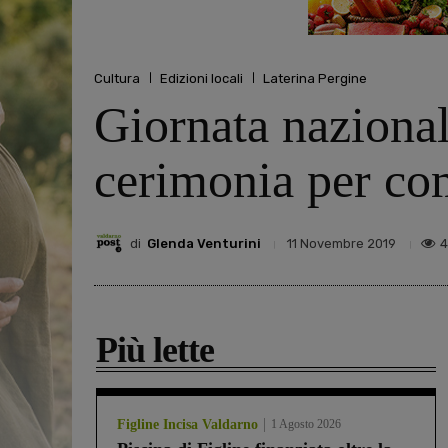
Cultura
Edizioni locali
Laterina Pergine
Giornata nazional
cerimonia per co
di
Glenda Venturini
4
11 Novembre 2019
Più lette
Figline Incisa Valdarno
1 Agosto 2026