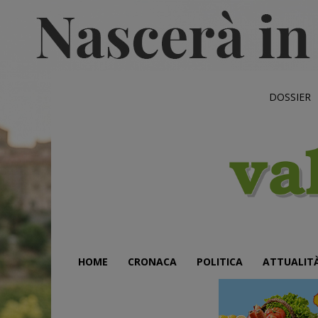
DOSSIER
HOME
CRONACA
POLITICA
ATTUALIT