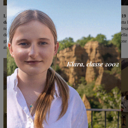
L'associazione nazionale Combattenti, fondata nel lontano 1919
dai reduci della grande guerra
, in questi anni ha promosso in tutta 
nazione il culto della Patria, dei Caduti e della loro memoria; la difesa
dei valori morali e delle istituzioni democratiche; l’affermazione della
giustizia e del mantenimento della pace tra i popoli; la partecipazione
alla soluzio­ne dei problemi sociali del Paese.