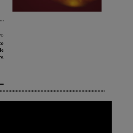
vo
to
de
ra