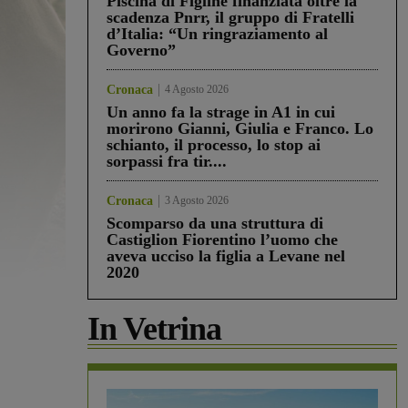
Piscina di Figline finanziata oltre la
scadenza Pnrr, il gruppo di Fratelli
d’Italia: “Un ringraziamento al
Governo”
Cronaca
4 Agosto 2026
Un anno fa la strage in A1 in cui
morirono Gianni, Giulia e Franco. Lo
schianto, il processo, lo stop ai
sorpassi fra tir....
Cronaca
3 Agosto 2026
Scomparso da una struttura di
Castiglion Fiorentino l’uomo che
aveva ucciso la figlia a Levane nel
2020
In Vetrina