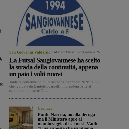
a
i
San Giovanni Valdarno
Michele Bossini
-
6 Agosto 2026
i,
La Futsal Sangiovannese ha scelto
la strada della continuità, appena
un paio i volti nuovi
Tante le conferme nella Futsal Sangiovannese 2026-2027,
nno
che, guidata da Daniele Scarpellini, prenderà parte al
campionato di serie C1...
Cronaca
Punto Nascita, no alla deroga
ma il Ministero apre al
monitoraggio di sei mesi. Vadi:
e
“Una risposta che valutiamo