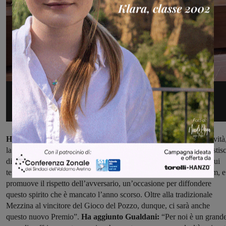
Ha detto il sindaco, Silvia Chiassai Martini:
“Ci sono molte novità
la nuova Presidente della Rievocazione Storica, il comune che gestis
direttamente l’organizzazione, ma soprattutto il Premio Lealtà, a cui
tengo particolarmente: l’idea è stata di Daniele Gualdani della Lem, e
promuove il rispetto dell’avversario, un’occasione per diffondere
questo spirito che è mancato l’anno scorso. Oltre alla tradizionale
Mezzina al vincitore del Gioco del Pozzo, dunque, ci sarà anche
questo nuovo Premio”.
Ha aggiunto Gualdani:
“Per noi è un grand