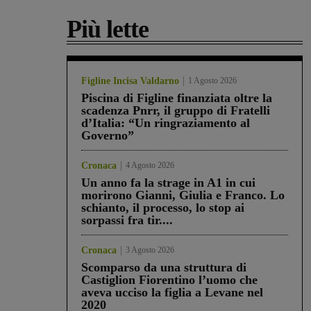
Più lette
Figline Incisa Valdarno
1 Agosto 2026
Piscina di Figline finanziata oltre la
scadenza Pnrr, il gruppo di Fratelli
d’Italia: “Un ringraziamento al
Governo”
Cronaca
4 Agosto 2026
Un anno fa la strage in A1 in cui
morirono Gianni, Giulia e Franco. Lo
schianto, il processo, lo stop ai
sorpassi fra tir....
Cronaca
3 Agosto 2026
Scomparso da una struttura di
Castiglion Fiorentino l’uomo che
aveva ucciso la figlia a Levane nel
2020