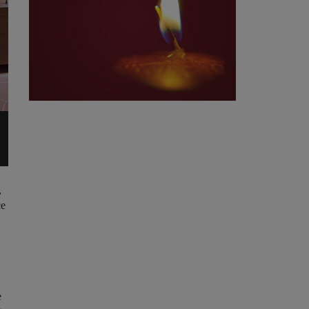
,
ce
e