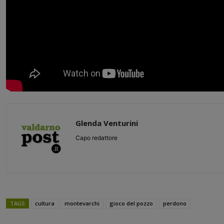
Glenda Venturini
Capo redattore
TAGS
cultura
montevarchi
gioco del pozzo
perdono