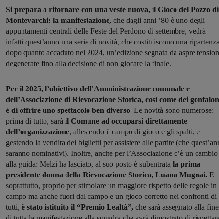
Si prepara a ritornare con una veste nuova, il Gioco del Pozzo di
Montevarchi: la manifestazione,
che dagli anni ’80 è uno degli
appuntamenti centrali delle Feste del Perdono di settembre, vedrà
infatti quest’anno una serie di novità, che costituiscono una ripartenz
dopo quanto accaduto nel 2024, un’edizione segnata da aspre tension
degenerate fino alla decisione di non giocare la finale.
Per il 2025, l’obiettivo dell’Amministrazione comunale e
dell’Associazione di Rievocazione Storica, così come dei gonfalon
è di offrire uno spettacolo ben diverso
. Le novità sono numerose:
prima di tutto, sarà
il Comune ad occuparsi direttamente
dell’organizzazione
, allestendo il campo di gioco e gli spalti, e
gestendo la vendita dei biglietti per assistere alle partite (che quest’a
saranno nominativi). Inoltre, anche per l’Associazione c’è un cambio
alla guida: Melzi ha lasciato, al suo posto è subentrata
la prima
presidente donna della Rievocazione Storica, Luana Mugnai.
E
soprattutto, proprio per stimolare un maggiore rispetto delle regole in
campo ma anche fuori dal campo e un gioco corretto nei confronti di
tutti,
è stato istituito il “Premio Lealtà”,
che sarà assegnato alla fine
di tutta la manifestazione alla squadra che avrà dimostrato di rispettar