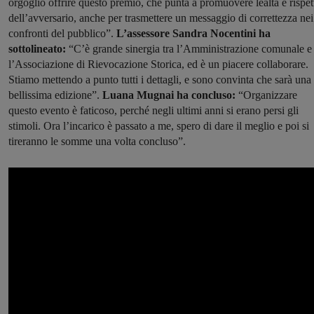
orgoglio offrire questo premio, che punta a promuovere lealtà e rispet
dell’avversario, anche per trasmettere un messaggio di correttezza nei
confronti del pubblico”.
L’assessore Sandra Nocentini ha
sottolineato:
“C’è grande sinergia tra l’Amministrazione comunale e
l’Associazione di Rievocazione Storica, ed è un piacere collaborare.
Stiamo mettendo a punto tutti i dettagli, e sono convinta che sarà una
bellissima edizione”.
Luana Mugnai ha concluso:
“Organizzare
questo evento è faticoso, perché negli ultimi anni si erano persi gli
stimoli. Ora l’incarico è passato a me, spero di dare il meglio e poi si
tireranno le somme una volta concluso”.