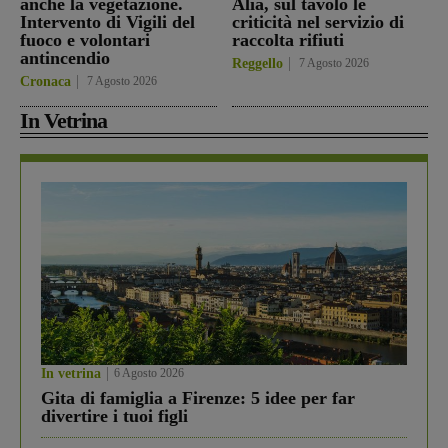
anche la vegetazione.
Alia, sul tavolo le
Intervento di Vigili del
criticità nel servizio di
fuoco e volontari
raccolta rifiuti
antincendio
Reggello
7 Agosto 2026
Cronaca
7 Agosto 2026
In Vetrina
In vetrina
6 Agosto 2026
Gita di famiglia a Firenze: 5 idee per far
divertire i tuoi figli