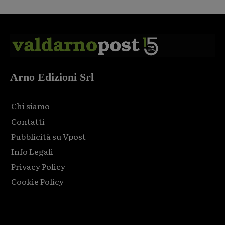
Arno Edizioni Srl
Chi siamo
Contatti
Pubblicità su Vpost
Info Legali
Privacy Policy
Cookie Policy
Html code here! Replace this with any non empty raw html
code and that's it.