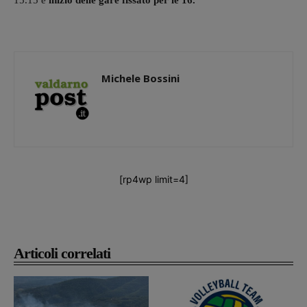
15.15 e
inizio delle gare fissato per le 16.
Michele Bossini
[rp4wp limit=4]
Articoli correlati