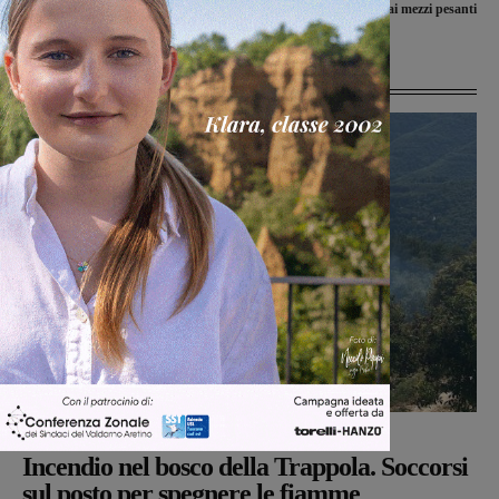
passaggio ai mezzi pesanti
Ultime Notizie
Cronaca
Monica Campani
-
7 Agosto 2026
Incendio nel bosco della Trappola. Soccorsi
sul posto per spegnere le fiamme