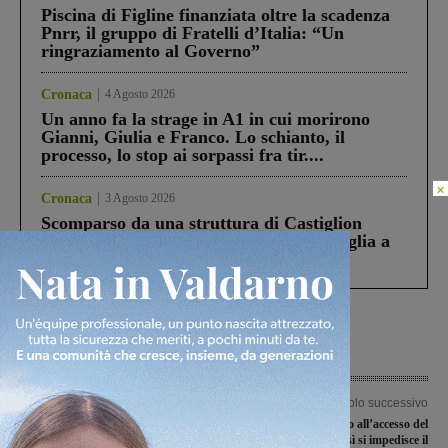
Piscina di Figline finanziata oltre la scadenza
Pnrr, il gruppo di Fratelli d’Italia: “Un
ringraziamento al Governo”
Cronaca
4 Agosto 2026
Un anno fa la strage in A1 in cui morirono
Gianni, Giulia e Franco. Lo schianto, il
processo, lo stop ai sorpassi fra tir....
×
Cronaca
3 Agosto 2026
Scomparso da una struttura di Castiglion
Fiorentino l’uomo che aveva ucciso la figlia a
Levane nel 2020
Articolo precedente
Articolo successivo
Il Galli Terranuova vince ad Asciano
Barriere di cemento all’accesso del
69-81 e conquista la salvezza
calvalcavia: così si impedisce il