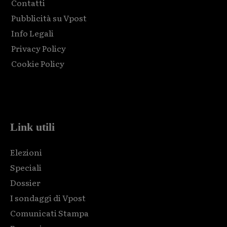
Contatti
Pubblicità su Vpost
Info Legali
Privacy Policy
Cookie Policy
Html code here! Replace this with any non empty raw html
code and that's it.
Link utili
Elezioni
Speciali
Dossier
I sondaggi di Vpost
Comunicati Stampa