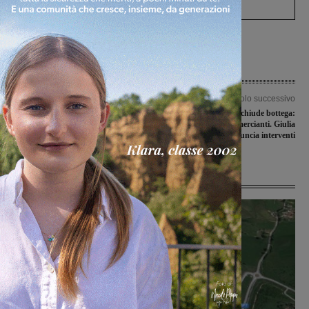
Articolo precedente
Articolo successivo
Scontri diretti per Synergy e
Il centro storico chiude bottega:
Polisportiva Galli. A Montevarchi
l’allarme dei commercianti. Giulia
arriva il Costone
Mugnai annuncia interventi
Ultime Notizie