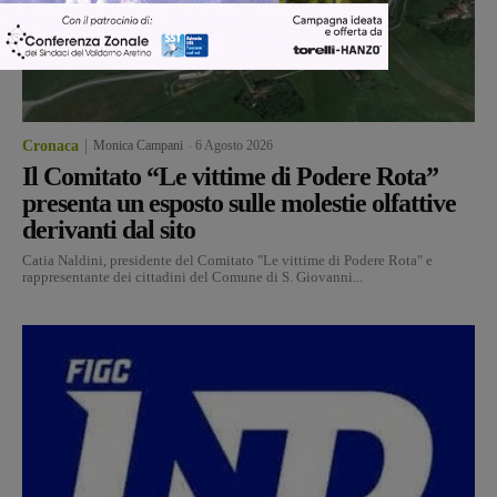
Cronaca
Monica Campani
-
6 Agosto 2026
Il Comitato “Le vittime di Podere Rota”
presenta un esposto sulle molestie olfattive
derivanti dal sito
Catia Naldini, presidente del Comitato "Le vittime di Podere Rota" e
rappresentante dei cittadini del Comune di S. Giovanni...