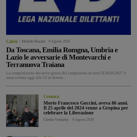
Calcio
Michele Bossini
-
6 Agosto 2026
Da Toscana, Emilia Romgna, Umbria e
Lazio le avversarie di Montevarchi e
Terranuova Traiana
La composizione dei nove gironi del campionato di serie D 2026-2027 è
stata svelata oggi alle 13 in diretta...
Cronaca
Morto Francesco Guccini, aveva 86 anni.
Il 25 aprile del 2024 venne a Gropina per
celebrare la Liberazione
Glenda Venturini
-
6 Agosto 2026