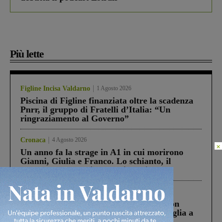
Più lette
Figline Incisa Valdarno
1 Agosto 2026
Piscina di Figline finanziata oltre la scadenza
Pnrr, il gruppo di Fratelli d’Italia: “Un
ringraziamento al Governo”
Cronaca
4 Agosto 2026
×
Un anno fa la strage in A1 in cui morirono
Gianni, Giulia e Franco. Lo schianto, il
processo, lo stop ai sorpassi fra tir....
Cronaca
3 Agosto 2026
Scomparso da una struttura di Castiglion
Fiorentino l’uomo che aveva ucciso la figlia a
Levane nel 2020