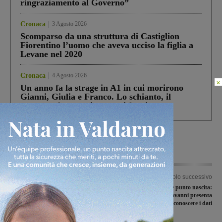
ringraziamento al Governo”
Cronaca
3 Agosto 2026
Scomparso da una struttura di Castiglion
Fiorentino l’uomo che aveva ucciso la figlia a
Levane nel 2020
Cronaca
4 Agosto 2026
×
Un anno fa la strage in A1 in cui morirono
Gianni, Giulia e Franco. Lo schianto, il
processo, lo stop ai sorpassi fra tir....
Articolo precedente
Articolo successivo
Niente svolta per la Sangiovannese e il
Pronto soccorso e punto nascita:
futuro è un rebus
Cresce San Giovanni presenta
un’interpellanza per conoscere i dati