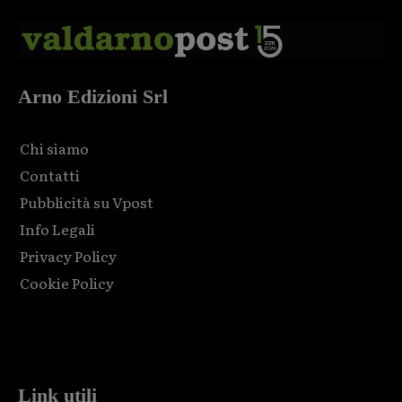
Arno Edizioni Srl
Chi siamo
Contatti
Pubblicità su Vpost
Info Legali
Privacy Policy
Cookie Policy
Html code here! Replace this with any non empty raw html
code and that's it.
Link utili