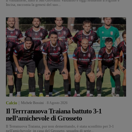
Il valdarnese, nato a San Giovanni Valdarno e oggi residente a Figline e
Incisa, racconta la genesi del suo...
Calcio
Michele Bossini
-
8 Agosto 2026
Il Terrranuova Traiana battuto 3-1
nell’amichevole di Grosseto
Il Terranuova Traiana, pur non demeritando, è stata sconfitto per 3-1
nell'amichevole in casa del Grosseto, squadra di serie...