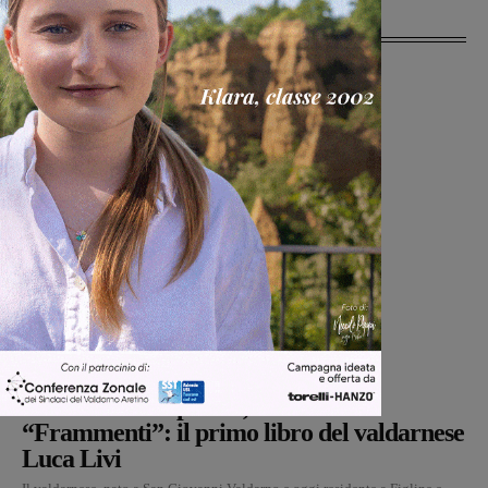
Ultime Notizie
Cultura
Martina Giardi
-
9 Agosto 2026
Dal treno all’ospedale, la vita in
“Frammenti”: il primo libro del valdarnese
Luca Livi