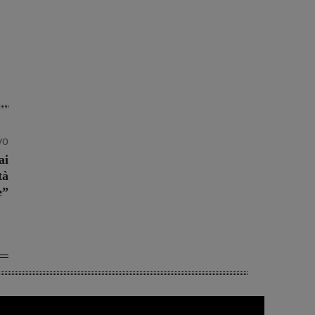
vo
ai
tà
e”