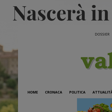
DOSSIER
HOME
CRONACA
POLITICA
ATTUALIT