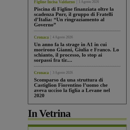
Figline Incisa Valdarno
1 Agosto 2026
Piscina di Figline finanziata oltre la
scadenza Pnrr, il gruppo di Fratelli
d’Italia: “Un ringraziamento al
Governo”
Cronaca
4 Agosto 2026
Un anno fa la strage in A1 in cui
morirono Gianni, Giulia e Franco. Lo
schianto, il processo, lo stop ai
sorpassi fra tir....
Cronaca
3 Agosto 2026
Scomparso da una struttura di
Castiglion Fiorentino l’uomo che
aveva ucciso la figlia a Levane nel
2020
In Vetrina