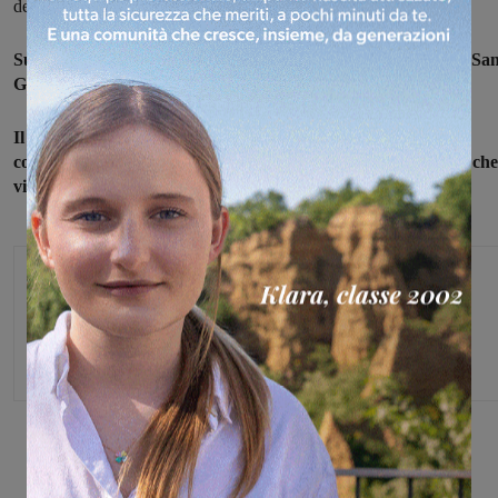
degli uffici hanno rubato due computer e poi sono fuggiti.
Sul posto sono stati chiamati i carabinieri della compagnia di Sa
Giovanni.
Il furto è stato di scarso valore ma per don Luca perdere il
computer ha significato veder scomparire anche tanti ricordi che
vi erano contenuti con foto e documenti.
Monica Campani
Direttore
Share