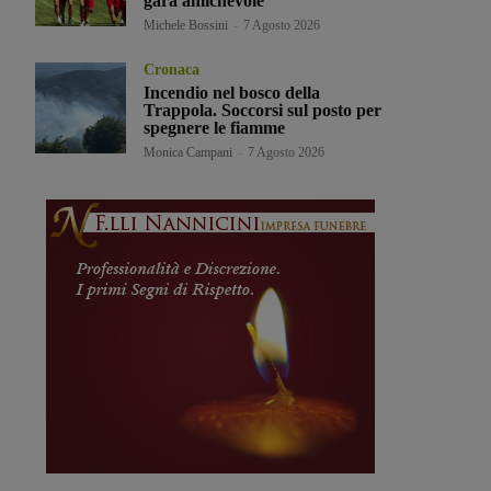
gara amichevole
Michele Bossini
-
7 Agosto 2026
Cronaca
Incendio nel bosco della
Trappola. Soccorsi sul posto per
spegnere le fiamme
Monica Campani
-
7 Agosto 2026