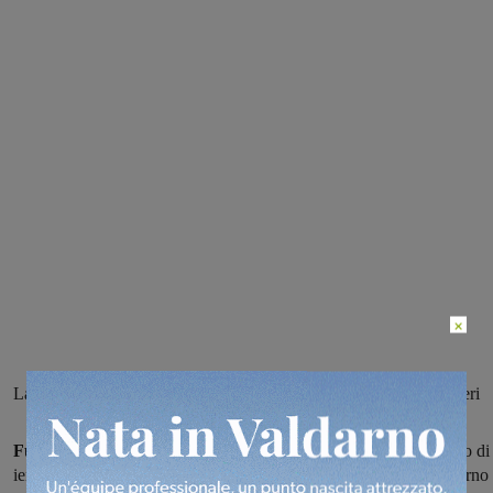
×
La vicenda è accaduta nel pomeriggio di ieri. Sul posto i carabinieri
Furto a San Pio X a San Giovanni.
I soliti ignoti nel pomeriggio di
ieri si sono introdotti nella Chiesa e da qui nella canonica. All'interno