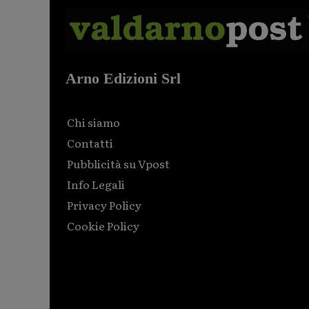
Arno Edizioni Srl
Chi siamo
Contatti
Pubblicità su Vpost
Info Legali
Privacy Policy
Cookie Policy
Html code here! Replace this with any non empty raw
html code and that's it.