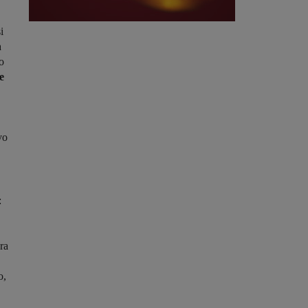
i
a
o
e
vo
:
ara
o,