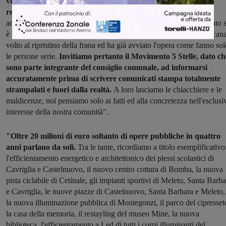
via anche le attività di movimento terra finalizzate alla
realizzazione delle opere in cemento armato
. Questa
amministrazione dopo 25 anni di problematiche lungo quel tracciato s
è aggiudicata il finanziamento di 750mila euro dalla Regione Toscan
volto al ripristino della frana ed ha già avviato l'opera come fanno sol
le persone serie.
Invitiamo pertanto il Movimento 5 Stelle, dato ch
sono parte integrante del consiglio comunale, ad informarsi
accuratamente prima di scrivere comunicati stampa totalmente
strampalati e fuori dalla realtà.
A loro lasciamo le chiacchiere e le
maldicenze, noi pensiamo solo ai fatti ed alla concretezza nell'esclusi
interesse della nostra comunità".
"Oltre 20 milioni di euro soltanto di opere pubbliche in quattro
anni parlano da soli.
Tra le tante, ricordiamo a titolo esemplificativo
l'efficientamento energetico e architettonico dei plessi scolastici di
Cavriglia e Castelnuovo, il nuovo centro cottura di Bomba, la nuova
pista ciclabile di Cetinale, gli impianti sportivi di Meleto, Santa Barb
e Cavriglia, le nuove piazze di Castelnuovo, Santa Barbara e Meleto,
la nuova illuminazione pubblica di Montegonzi, il parco del cipresset
la casa della memoria, il restayling del museo Mine, la nuova
biblioteca, l'efficientamento a Led di tutti i corpi illuminanti del