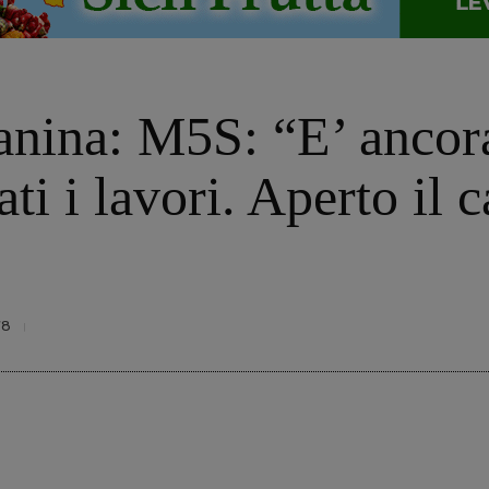
anina: M5S: “E’ ancor
ti i lavori. Aperto il c
”
78