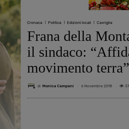
Cronaca
Politica
Edizioni locali
Cavriglia
Frana della Mont
il sindaco: “Affida
movimento terra
di
Monica Campani
3
6 Novembre 2018