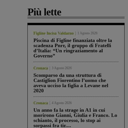
Più lette
Figline Incisa Valdarno
1 Agosto 2026
Piscina di Figline finanziata oltre la
scadenza Pnrr, il gruppo di Fratelli
d’Italia: “Un ringraziamento al
Governo”
Cronaca
3 Agosto 2026
Scomparso da una struttura di
Castiglion Fiorentino l’uomo che
aveva ucciso la figlia a Levane nel
2020
Cronaca
4 Agosto 2026
Un anno fa la strage in A1 in cui
morirono Gianni, Giulia e Franco. Lo
schianto, il processo, lo stop ai
sorpassi fra tir....