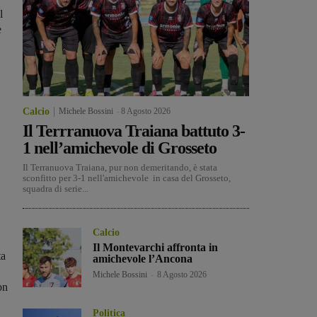
l
e
Calcio
Michele Bossini
-
8 Agosto 2026
Il Terrranuova Traiana battuto 3-
1 nell’amichevole di Grosseto
Il Terranuova Traiana, pur non demeritando, è stata
sconfitto per 3-1 nell'amichevole in casa del Grosseto,
squadra di serie...
Calcio
Il Montevarchi affronta in
ta
amichevole l’Ancona
Michele Bossini
-
8 Agosto 2026
on
Politica