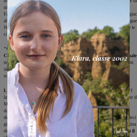
troppo tempo. Le ultime dichiarazioni a riguardo risalgono a quelle di
un post di sabato 13 ottobre proclamato dal nostro sindaco su
Facebook. Lunedì 5 Novembre non si è visto nessuno, e la frana gia
abbandonata a se stessa e il rischio e il disagio per i cittadini prosegue
Non si è visto nessuno nemmeno nei giorni successivi, nonostante le
condizioni del tempo fossero ottimali per effettuare dei lavori".
"Come consiglieri del MoVimento 5 Stelle interrogheremo il
Comune su questi ritardi durante il prossimo consiglio comunale
nostri cittadini devono sempre sapere che su questa e altre questioni
siamo e saremo sempre al loro fianco, affinché la propaganda non
soffochi i loro reali bisogni e necessità".
L'Amministrazione comunale di Cavriglia replica e precisa
: "I
lavori di ripristino della frana lungo la strada che collega la frazione d
Meleto alla zona della Montanina sono stati affidati
dall'amministrazione comunale di Cavriglia alla ditta vincitrice
dell'appalto all'inizio dello scorso mese di ottobre e sono iniziati dieci
giorni fa, attraverso il picchettamento già ben visibile lungo la collina
della nuova viabilità di località "Masseto".
A breve prenderanno il