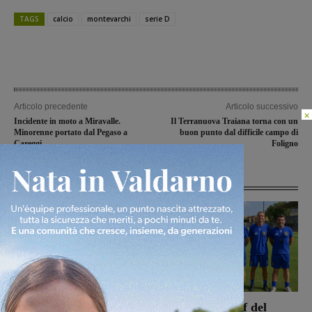
TAGS
calcio
montevarchi
serie D
Articolo precedente
Articolo successivo
×
Incidente in moto a Miravalle.
Il Terranuova Traiana torna con un
Minorenne portato dal Pegaso a
buon punto dal difficile campo di
Careggi
Foligno
Articoli correlati
La Sangiovannese tiene
Ufficiale lo staff del