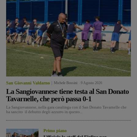
San Giovanni Valdarno
Michele Bossini
-
9 Agosto 2026
La Sangiovannese tiene testa al San Donato
Tavarnelle, che però passa 0-1
La Sangiovannese, nella gara casalinga con il San Donato Tavarnelle che
ha sancito il debutto degli azzurro in questo...
Primo piano