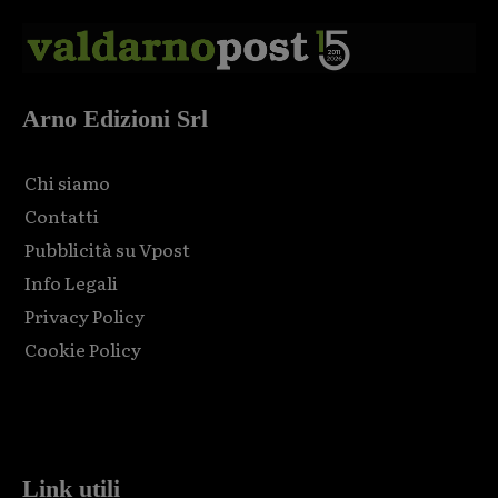
Arno Edizioni Srl
Chi siamo
Contatti
Pubblicità su Vpost
Info Legali
Privacy Policy
Cookie Policy
Html code here! Replace this with any non empty raw html
code and that's it.
Link utili