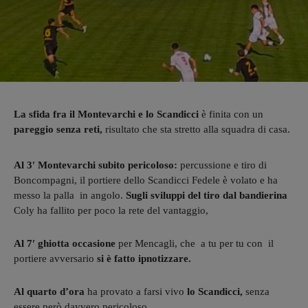
La sfida fra il Montevarchi e lo Scandicci
è finita con un
pareggio senza reti,
risultato che sta stretto alla squadra di casa.
Al 3′ Montevarchi subito pericoloso:
percussione e tiro di
Boncompagni, il portiere dello Scandicci Fedele è volato e ha
messo la palla in angolo.
Sugli sviluppi del tiro dal bandierina
Coly ha fallito per poco la rete del vantaggio,
Al 7′ ghiotta occasione
per Mencagli, che a tu per tu con il
portiere avversario
si è fatto ipnotizzare.
Al quarto d’ora
ha provato a farsi vivo
lo Scandicci,
senza
essere però davvero pericoloso.