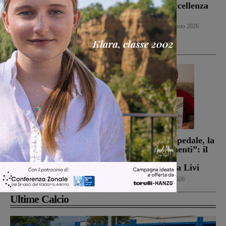
testa al San Donato
Figline per l’Eccellenza
Tavarnelle, che però
2026-2027
passa 0-1
Primo piano
9 Agosto 2026
San Giovanni Valdarno
9 Agosto 2026
Campionato di serie D,
Dal treno all’ospedale, la
domani i calendari
vita in “Frammenti”: il
primo libro del
Calcio
9 Agosto 2026
valdarnese Luca Livi
Cultura
9 Agosto 2026
Ultime Calcio