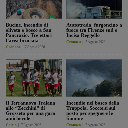
Bucine, incendio di
Autostrada, furgoncino a
oliveta e bosco a San
fuoco tra Firenze sud e
Pancrazio. Tre ettari
Incisa Reggello
l’area bruciata
Cronaca
7 Agosto 2026
Cronaca
7 Agosto 2026
Il Terranuova Traiana
Incendio nel bosco della
allo “Zecchini” di
Trappola. Soccorsi sul
Grosseto per una gara
posto per spegnere le
amichevole
fiamme
Calcio
7 Agosto 2026
Cronaca
7 Agosto 2026