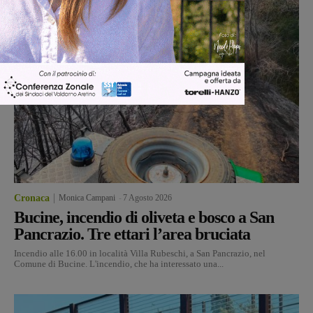
Cronaca
Monica Campani
-
7 Agosto 2026
Bucine, incendio di oliveta e bosco a San
Pancrazio. Tre ettari l’area bruciata
Incendio alle 16.00 in località Villa Rubeschi, a San Pancrazio, nel
Comune di Bucine. L'incendio, che ha interessato una...