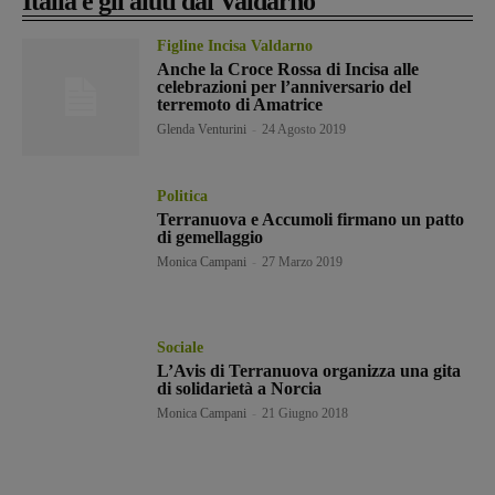
Italia e gli aiuti dal Valdarno
Figline Incisa Valdarno
Anche la Croce Rossa di Incisa alle
celebrazioni per l’anniversario del
terremoto di Amatrice
Glenda Venturini
-
24 Agosto 2019
Politica
Terranuova e Accumoli firmano un patto
di gemellaggio
Monica Campani
-
27 Marzo 2019
Sociale
L’Avis di Terranuova organizza una gita
di solidarietà a Norcia
Monica Campani
-
21 Giugno 2018