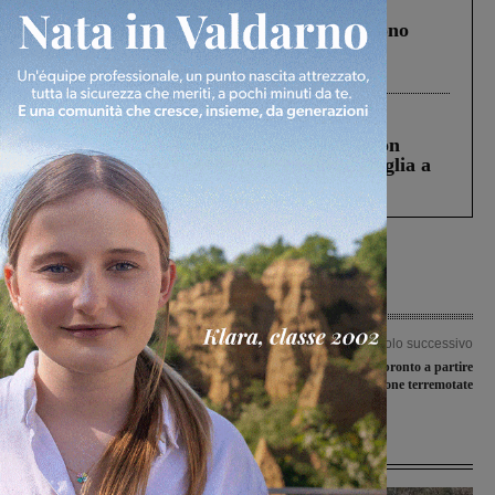
Cronaca
4 Agosto 2026
Un anno fa la strage in A1 in cui morirono
Gianni, Giulia e Franco. Lo schianto, il
processo, lo stop ai sorpassi fra tir....
Cronaca
3 Agosto 2026
Scomparso da una struttura di Castiglion
Fiorentino l’uomo che aveva ucciso la figlia a
Levane nel 2020
Articolo precedente
Articolo successivo
Il Ministro Del Rio e il sottosegretario
Anche il Valdarno pronto a partire
Lotti alla Festa dell’Unità
per le zone terremotate
Ultime Notizie