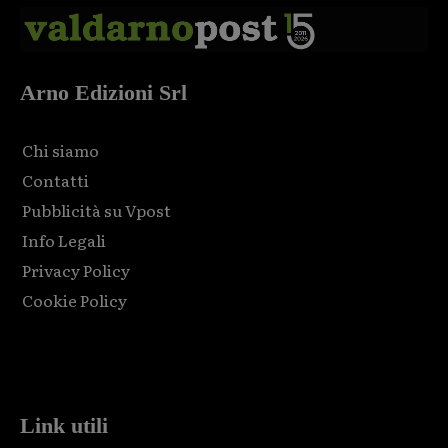
Arno Edizioni Srl
Chi siamo
Contatti
Pubblicità su Vpost
Info Legali
Privacy Policy
Cookie Policy
Html code here! Replace this with any non empty raw html
code and that's it.
Link utili