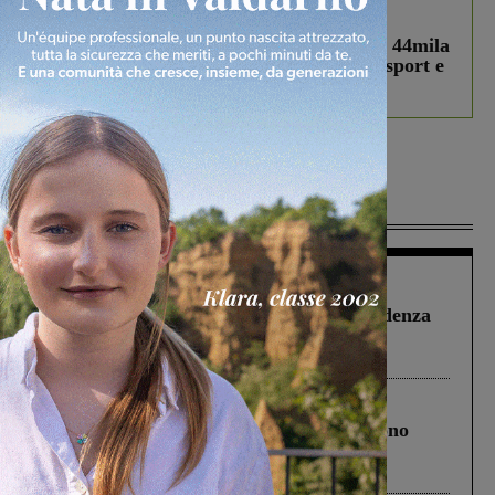
In vetrina
3 Agosto 2026
Estra Notizie agosto: Smart Cities, oltre 44mila
studenti coinvolti, torna il bando per lo sport e
debutta il podcast Estrair
Più lette
Figline Incisa Valdarno
1 Agosto 2026
Piscina di Figline finanziata oltre la scadenza
Pnrr, il gruppo di Fratelli d’Italia: “Un
ringraziamento al Governo”
Cronaca
4 Agosto 2026
Un anno fa la strage in A1 in cui morirono
Gianni, Giulia e Franco. Lo schianto, il
processo, lo stop ai sorpassi fra tir....