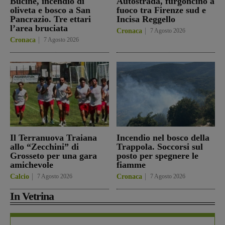
Bucine, incendio di
Autostrada, furgoncino a
oliveta e bosco a San
fuoco tra Firenze sud e
Pancrazio. Tre ettari
Incisa Reggello
l’area bruciata
Cronaca
7 Agosto 2026
Cronaca
7 Agosto 2026
Il Terranuova Traiana
Incendio nel bosco della
allo “Zecchini” di
Trappola. Soccorsi sul
Grosseto per una gara
posto per spegnere le
amichevole
fiamme
Calcio
7 Agosto 2026
Cronaca
7 Agosto 2026
In Vetrina