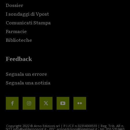
Dossier
I sondaggi di Vpost
Comunicati Stampa
Farmacie
Biblioteche
Feedback
Segnala un errore
Segnala una notizia
Copyright 2022 © Arno Edizioni srl | P.I./C.F n.02314000510 | Reg. Trib. AR n.
9/11 info@valdarnopost.it - PEC: arnoedizioni@legalmail.it - tel. 055.5353443