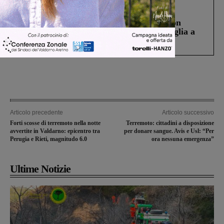
Cronaca
3 Agosto 2026
Scomparso da una struttura di Castiglion
Fiorentino l’uomo che aveva ucciso la figlia a
Levane nel 2020
Articolo precedente
Articolo successivo
Forti scosse di terremoto nella notte
Terremoto: cittadini a disposizione
avvertite in Valdarno: epicentro tra
per donare sangue. Avis e Usl: “Per
Perugia e Rieti, magnitudo 6.0
ora nessuna emergenza”
Ultime Notizie