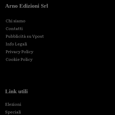
Arno Edizioni Srl
Chi siamo
Contatti
Pubblicità su Vpost
Info Legali
Privacy Policy
Cookie Policy
Html code here! Replace this with any non empty raw html
code and that's it.
Link utili
Elezioni
Speciali