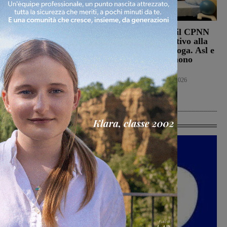
Punto Nascita, no alla
Punto nascita: il CPNN
deroga ma il Ministero
dà parere negativo alla
apre al monitoraggio di
richiesta di deroga. Asl e
sei mesi. Vadi: “Una
Regione esprimono
risposta che valutiamo
disappunto
positivamente anche se
Cronaca
6 Agosto 2026
con prudenza”
Cronaca
6 Agosto 2026
Ultime Calcio