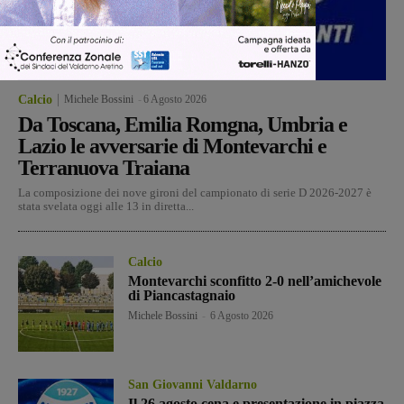
Calcio
Michele Bossini
-
6 Agosto 2026
Da Toscana, Emilia Romgna, Umbria e
Lazio le avversarie di Montevarchi e
Terranuova Traiana
La composizione dei nove gironi del campionato di serie D 2026-2027 è
stata svelata oggi alle 13 in diretta...
Calcio
Montevarchi sconfitto 2-0 nell’amichevole
di Piancastagnaio
Michele Bossini
-
6 Agosto 2026
San Giovanni Valdarno
Il 26 agosto cena e presentazione in piazza