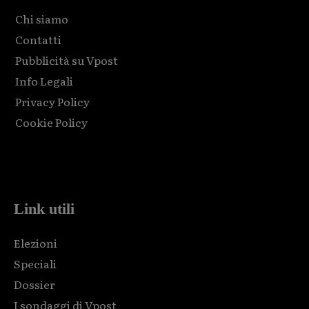
Chi siamo
Contatti
Pubblicità su Vpost
Info Legali
Privacy Policy
Cookie Policy
Html code here! Replace this with any non empty raw html
code and that's it.
Link utili
Elezioni
Speciali
Dossier
I sondaggi di Vpost