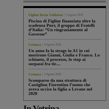
Figline Incisa Valdarno
1 Agosto 2026
Piscina di Figline finanziata oltre la
scadenza Pnrr, il gruppo di Fratelli
d’Italia: “Un ringraziamento al
Governo”
Cronaca
4 Agosto 2026
Un anno fa la strage in A1 in cui
morirono Gianni, Giulia e Franco. Lo
schianto, il processo, lo stop ai
sorpassi fra tir....
Cronaca
3 Agosto 2026
Scomparso da una struttura di
Castiglion Fiorentino l’uomo che
aveva ucciso la figlia a Levane nel
2020
In Vetrina