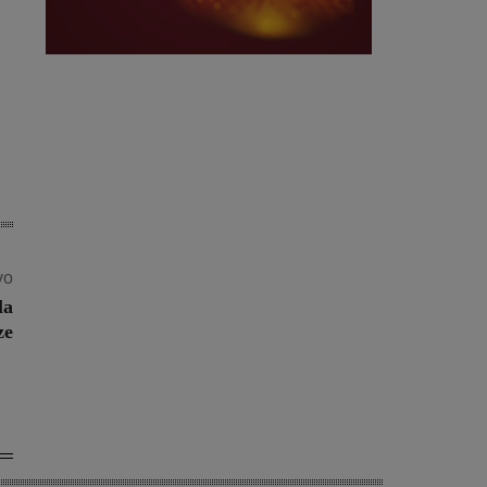
vo
la
ze