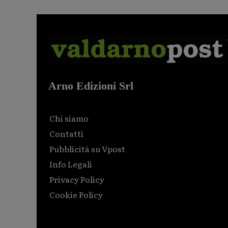
Arno Edizioni Srl
Chi siamo
Contatti
Pubblicità su Vpost
Info Legali
Privacy Policy
Cookie Policy
Html code here! Replace this with any non empty raw
html code and that's it.