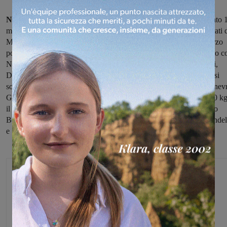
Nella gara interregionale per bambini
svoltasi a Camaiore sabato 
marzo (con circa 470 partecipanti), i ragazzi del Judo Incisa, allenati 
Massimliano Losi e Lucia Manneschi, hanno portato a casa un terzo
posto con Derk Bigi Gavirate e Cosimo Mastromatteo, un secondo c
Nikol Seri e il gradino più alto del podio con Niccolo Manganelli,
Diego Tiranno e Alessandro Castroreale.
Il 19 marzo sul tatami
si
sono sfidati cinquecento ragazzi ed è arrivato il primo posto di Ginev
Gonnelli nella categoria 44 kg, il quinto di Bernardo Guerri nei 60 kg
il secondo di Lorenzo Cocchi fra i +80 kg, il secondo di Alessadro
Bettazzi Manneschi nei 60 kg, infine il primo posto di Andrea Fondel
e Andrea Losi nelle categorie 80 e 40 kg.
Michele Bossini