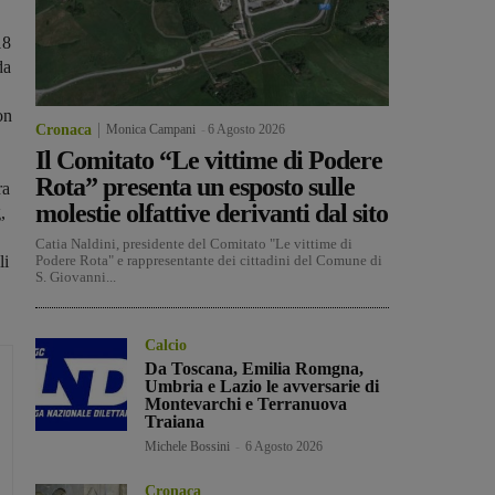
18
da
on
Cronaca
Monica Campani
-
6 Agosto 2026
Il Comitato “Le vittime di Podere
Rota” presenta un esposto sulle
ra
molestie olfattive derivanti dal sito
,
Catia Naldini, presidente del Comitato "Le vittime di
li
Podere Rota" e rappresentante dei cittadini del Comune di
S. Giovanni...
Calcio
Da Toscana, Emilia Romgna,
Umbria e Lazio le avversarie di
Montevarchi e Terranuova
Traiana
Michele Bossini
-
6 Agosto 2026
Cronaca