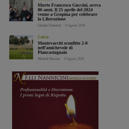
Morto Francesco Guccini, aveva
86 anni. Il 25 aprile del 2024
venne a Gropina per celebrare
la Liberazione
Glenda Venturini
-
6 Agosto 2026
Calcio
Montevarchi sconfitto 2-0
nell’amichevole di
Piancastagnaio
Michele Bossini
-
6 Agosto 2026