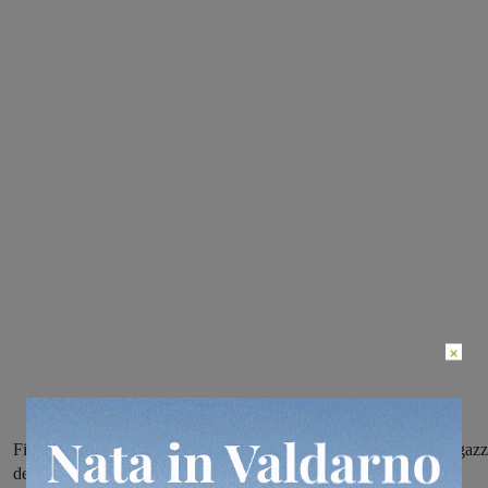
×
Fine settimana di gare con una serie di risultati importanti per i ragazz
del Judo Incisa