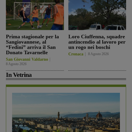
Prima stagionale per la
Loro Ciuffenna, squadre
Sangiovannese, al
antincendio al lavoro per
“Fedini” arriva il San
un rogo nei boschi
Donato Tavarnelle
Cronaca
8 Agosto 2026
San Giovanni Valdarno
8 Agosto 2026
In Vetrina