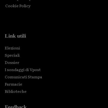
Cookie Policy
Html code here! Replace this with any non empty raw html
code and that's it.
Link utili
Elezioni
Speciali
Dossier
I sondaggi di Vpost
Comunicati Stampa
Farmacie
Biblioteche
Feedback