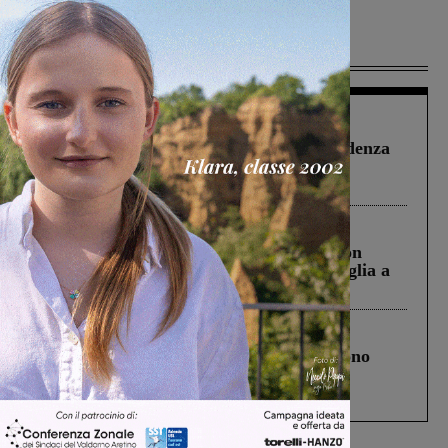
Più lette
Figline Incisa Valdarno
1 Agosto 2026
Piscina di Figline finanziata oltre la scadenza
Pnrr, il gruppo di Fratelli d’Italia: “Un
ringraziamento al Governo”
Cronaca
3 Agosto 2026
Scomparso da una struttura di Castiglion
Fiorentino l’uomo che aveva ucciso la figlia a
Levane nel 2020
Cronaca
4 Agosto 2026
Un anno fa la strage in A1 in cui morirono
Gianni, Giulia e Franco. Lo schianto, il
processo, lo stop ai sorpassi fra tir....