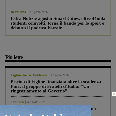
In vetrina
3 Agosto 2026
Estra Notizie agosto: Smart Cities, oltre 44mila
studenti coinvolti, torna il bando per lo sport e
debutta il podcast Estrair
Più lette
Figline Incisa Valdarno
1 Agosto 2026
Piscina di Figline finanziata oltre la scadenza
Pnrr, il gruppo di Fratelli d’Italia: “Un
ringraziamento al Governo”
×
Cronaca
4 Agosto 2026
Un anno fa la strage in A1 in cui morirono
Gianni, Giulia e Franco. Lo schianto, il