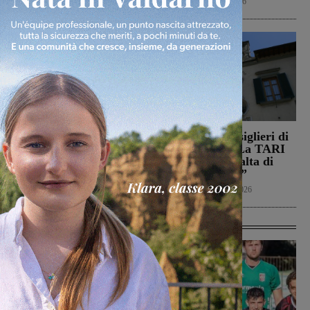
Cultura
9 Agosto 2026
Calcio
8 Agosto 2026
Il Montevarchi affronta
Reggello, i consiglieri di
in amichevole l’Ancona
opposizione: “La TARI
2026 resta più alta di
Calcio
8 Agosto 2026
quella del 2022”
Politica
8 Agosto 2026
Ultime Calcio