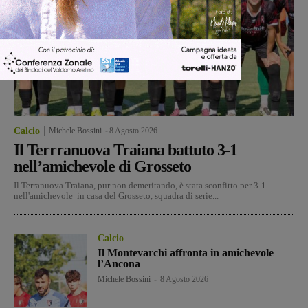
Calcio
Michele Bossini
-
8 Agosto 2026
Il Terrranuova Traiana battuto 3-1
nell’amichevole di Grosseto
Il Terranuova Traiana, pur non demeritando, è stata sconfitto per 3-1
nell'amichevole in casa del Grosseto, squadra di serie...
Calcio
Il Montevarchi affronta in amichevole
l’Ancona
Michele Bossini
-
8 Agosto 2026