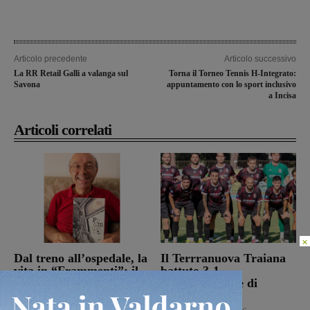
Articolo precedente
Articolo successivo
La RR Retail Galli a valanga sul
Torna il Torneo Tennis H-Integrato:
Savona
appuntamento con lo sport inclusivo
a Incisa
Articoli correlati
×
Dal treno all’ospedale, la
Il Terrranuova Traiana
vita in “Frammenti”: il
battuto 3-1
primo libro del
nell’amichevole di
valdarnese Luca Livi
Grosseto