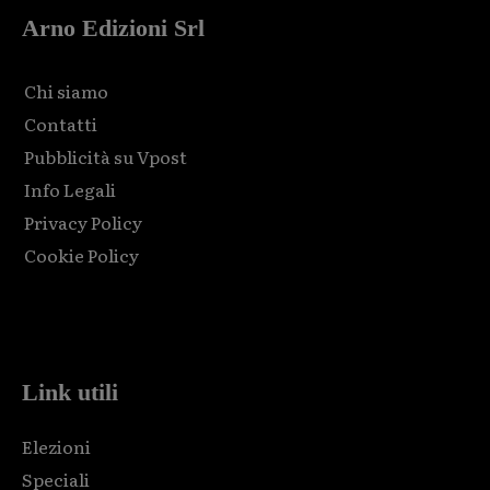
Arno Edizioni Srl
Chi siamo
Contatti
Pubblicità su Vpost
Info Legali
Privacy Policy
Cookie Policy
Html code here! Replace this with any non empty raw html
code and that's it.
Link utili
Elezioni
Speciali