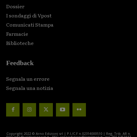
Dossier
I sondaggi di Vpost
Comunicati Stampa
Farmacie
Biblioteche
Feedback
Segnala un errore
Segnala una notizia
Copyright 2022 © Arno Edizioni srl | P.I./C.F n.02314000510 | Reg. Trib. AR n.
9/11 info@valdarnopost.it - PEC: arnoedizioni@legalmail.it - tel. 055.5353443