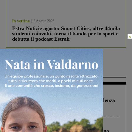
In vetrina
3 Agosto 2026
Estra Notizie agosto: Smart Cities, oltre 44mila
studenti coinvolti, torna il bando per lo sport e
×
debutta il podcast Estrair
Più lette
Figline Incisa Valdarno
1 Agosto 2026
Piscina di Figline finanziata oltre la scadenza
Pnrr, il gruppo di Fratelli d’Italia: “Un
ringraziamento al Governo”
Cronaca
4 Agosto 2026
Un anno fa la strage in A1 in cui morirono