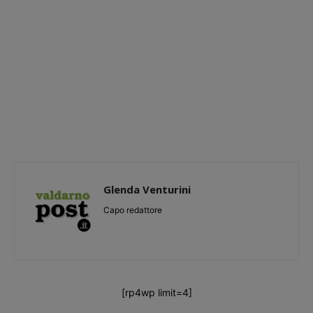
Glenda Venturini
Capo redattore
[rp4wp limit=4]