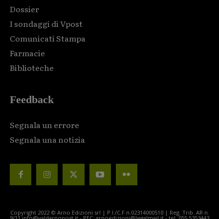
Dossier
I sondaggi di Vpost
Comunicati Stampa
Farmacie
Biblioteche
Feedback
Segnala un errore
Segnala una notizia
Copyright 2022 © Arno Edizioni srl | P.I./C.F n.02314000510 | Reg. Trib. AR n.
9/11 info@valdarnopost.it - PEC: arnoedizioni@legalmail.it - tel. 055.5353443