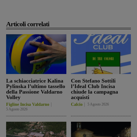
Articoli correlati
La schiacciatrice Kalina
Con Stefano Sottili
Pylinska l’ultimo tassello
l’Ideal Club Incisa
della Passione Valdarno
chiude la campagna
Volley
acquisti
Figline Incisa Valdarno
Calcio
5 Agosto 2026
5 Agosto 2026