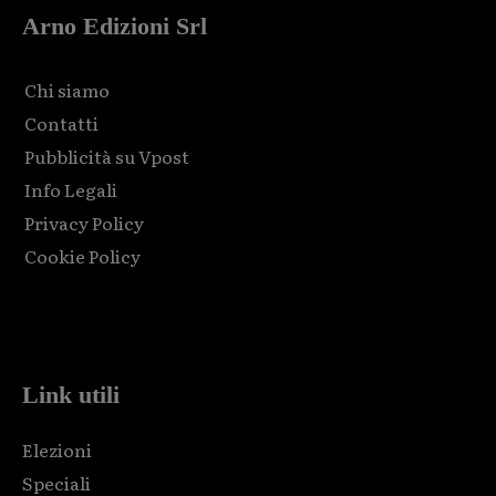
Arno Edizioni Srl
Chi siamo
Contatti
Pubblicità su Vpost
Info Legali
Privacy Policy
Cookie Policy
Html code here! Replace this with any non empty raw html
code and that's it.
Link utili
Elezioni
Speciali