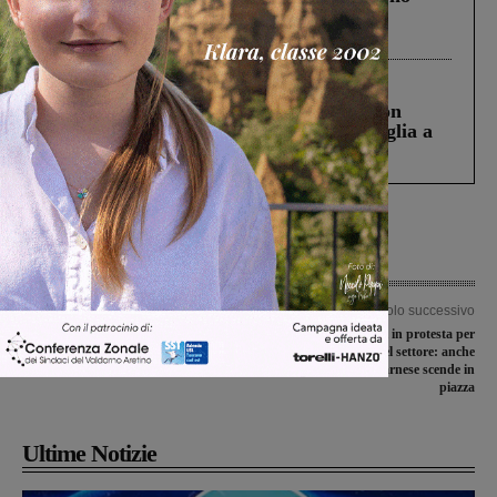
Gianni, Giulia e Franco. Lo schianto, il
processo, lo stop ai sorpassi fra tir....
Cronaca
3 Agosto 2026
Scomparso da una struttura di Castiglion
Fiorentino l’uomo che aveva ucciso la figlia a
Levane nel 2020
Articolo precedente
Articolo successivo
Covid-19, il bollettino di Pasqua rileva
Cia Agricoltori Italiani in protesta per
100 nuovi casi di contagio in Valdarno
le difficoltà del settore: anche
l’agricoltura valdarnese scende in
piazza
Ultime Notizie