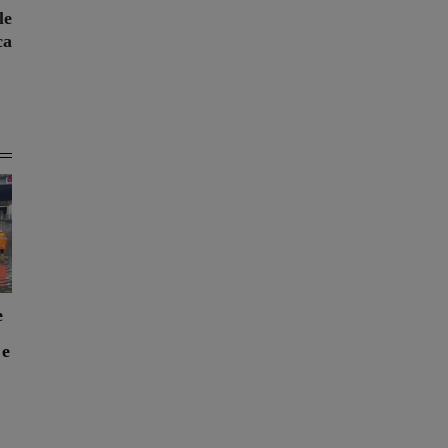
le
ca
e
 e