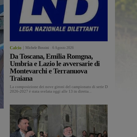
Calcio
Michele Bossini
-
6 Agosto 2026
Da Toscana, Emilia Romgna,
Umbria e Lazio le avversarie di
Montevarchi e Terranuova
Traiana
La composizione dei nove gironi del campionato di serie D
2026-2027 è stata svelata oggi alle 13 in diretta...