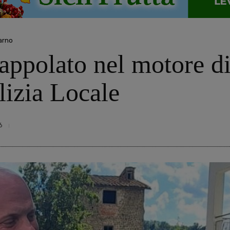
darno
rappolato nel motore di
lizia Locale
6