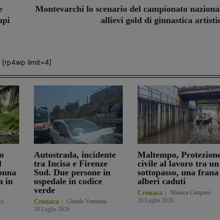
e
Montevarchi lo scenario del campionato naziona
upi
allievi gold di ginnastica artisti
[rp4wp limit=4]
o
Autostrada, incidente
Maltempo, Protezion
l
tra Incisa e Firenze
civile al lavoro tra un
onna
Sud. Due persone in
sottopasso, una frana
a in
ospedale in codice
alberi caduti
verde
Cronaca
Monica Campani
-
26 Luglio 2026
ni
-
Cronaca
Glenda Venturini
-
30 Luglio 2026