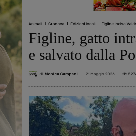
Animali
Cronaca
Edizioni locali
Figline Incisa Val
Figline, gatto int
e salvato dalla Po
di
Monica Campani
527
21 Maggio 2026