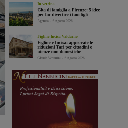
In vetrina
Gita di famiglia a Firenze: 5 idee
per far divertire i tuoi figli
Agenzia
-
6 Agosto 2026
Figline Incisa Valdarno
Figline e Incisa: approvate le
riduzioni Tari per cittadini e
utenze non domestiche
Glenda Venturini
-
6 Agosto 2026