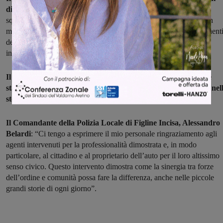
difficile accesso.
È stato quindi necessario un delicato lavoro di
squadra: con il prezioso supporto tecnico di un cittadino esperto in
meccanica, gli agenti hanno proceduto a smontare alcune component
del motore, riuscendo infine a estrarre il piccolo felino, rimasto
intrappolato senza possibilità di uscita.
Il giovane gatto, impaurito ma in buone condizioni generali, è
stato subito affidato alle cure del medico veterinario presente nel
stessa via per i controlli di rito.
Il Comandante della Polizia Locale di Figline Incisa, Alessandro
Belardi
: “Ci tengo a esprimere il mio personale ringraziamento agli
agenti intervenuti per la professionalità dimostrata e, in modo
particolare, al cittadino e al proprietario dell’auto per il loro altissimo
senso civico. Questo intervento dimostra come la sinergia tra forze
dell’ordine e comunità possa fare la differenza, anche nelle piccole
grandi storie di ogni giorno”.