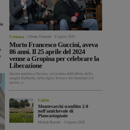
da
Cronaca
Glenda Venturini
-
6 Agosto 2026
Morto Francesco Guccini, aveva
n
86 anni. Il 25 aprile del 2024
o
venne a Gropina per celebrare la
Liberazione
Questa mattina a Pavana, circondato dall'affetto della
moglie Raffaella, della figlia Teresa e dei familiari si è
spento, a...
Calcio
Montevarchi sconfitto 2-0
nell’amichevole di
Piancastagnaio
Michele Bossini
-
6 Agosto 2026