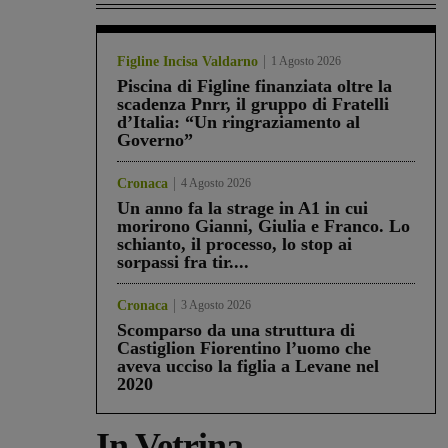
Figline Incisa Valdarno
1 Agosto 2026
Piscina di Figline finanziata oltre la
scadenza Pnrr, il gruppo di Fratelli
d’Italia: “Un ringraziamento al
Governo”
Cronaca
4 Agosto 2026
Un anno fa la strage in A1 in cui
morirono Gianni, Giulia e Franco. Lo
schianto, il processo, lo stop ai
sorpassi fra tir....
Cronaca
3 Agosto 2026
Scomparso da una struttura di
Castiglion Fiorentino l’uomo che
aveva ucciso la figlia a Levane nel
2020
In Vetrina