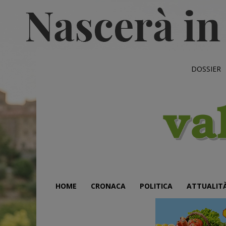
DOSSIER
HOME
CRONACA
POLITICA
ATTUALIT