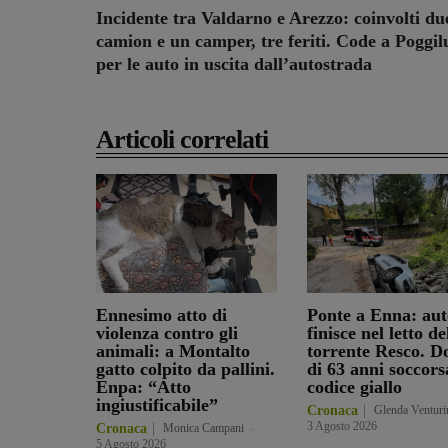
Incidente tra Valdarno e Arezzo: coinvolti du
camion e un camper, tre feriti. Code a Poggil
per le auto in uscita dall’autostrada
Articoli correlati
Ennesimo atto di
Ponte a Enna: aut
violenza contro gli
finisce nel letto de
animali: a Montalto
torrente Resco. D
gatto colpito da pallini.
di 63 anni soccors
Enpa: “Atto
codice giallo
ingiustificabile”
Cronaca
Glenda Venturi
3 Agosto 2026
Cronaca
Monica Campani
-
5 Agosto 2026