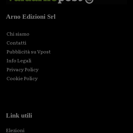
Arno Edizioni Srl
Chi siamo
Contatti
Pubblicità su Vpost
Info Legali
Privacy Policy
Cookie Policy
Html code here! Replace this with any non empty raw html
code and that's it.
Link utili
Elezioni