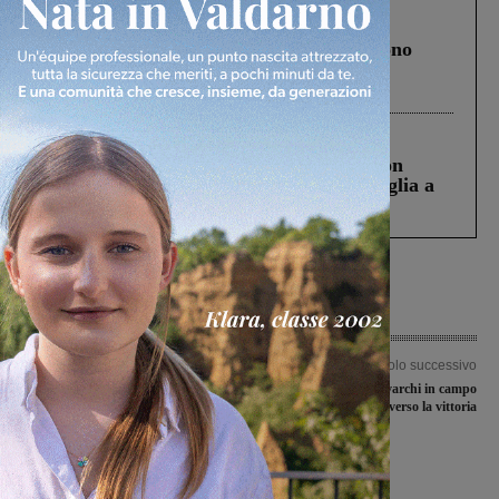
Cronaca
4 Agosto 2026
Un anno fa la strage in A1 in cui morirono
Gianni, Giulia e Franco. Lo schianto, il
processo, lo stop ai sorpassi fra tir....
Cronaca
3 Agosto 2026
Scomparso da una struttura di Castiglion
Fiorentino l’uomo che aveva ucciso la figlia a
Levane nel 2020
Articolo precedente
Articolo successivo
Piccoli giornalisti protagonisti di “Fai
Ecco l’Antella, Montevarchi in campo
Notizia”: il progetto di Valdarnopost
per un altro passo verso la vittoria
alla scuola primaria di Bucine
Ultime Notizie