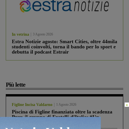
In vetrina
3 Agosto 2026
Estra Notizie agosto: Smart Cities, oltre 44mila
studenti coinvolti, torna il bando per lo sport e
debutta il podcast Estrair
Più lette
×
Figline Incisa Valdarno
1 Agosto 2026
Piscina di Figline finanziata oltre la scadenza
Pnrr, il gruppo di Fratelli d’Italia: “Un
ringraziamento al Governo”