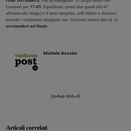
Galli Terranuova,
che ha espugnato il campo della Gea
Grosseto per
77-83.
Equilibrati i primi due quarti (45-47
all'intervallo lungo) e il terzo tempino, nell’ultimo u decisivo
periodo i valdamesi allungano ma Grosseto rientra fino al -3,
arrenendosi nel finale.
Michele Bossini
[rp4wp limit=4]
Articoli correlati