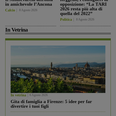
in amichevole l’Ancona
opposizione: “La TARI
2026 resta più alta di
Calcio
8 Agosto 2026
quella del 2022”
Politica
8 Agosto 2026
In Vetrina
In vetrina
6 Agosto 2026
Gita di famiglia a Firenze: 5 idee per far
divertire i tuoi figli