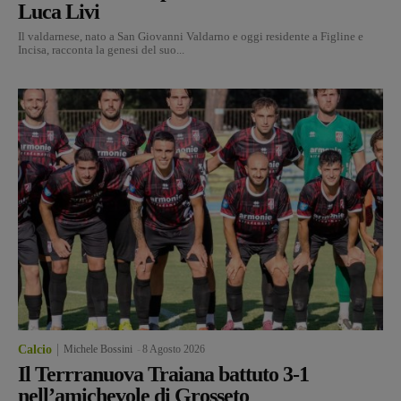
Luca Livi
Il valdarnese, nato a San Giovanni Valdarno e oggi residente a Figline e
Incisa, racconta la genesi del suo...
Calcio
Michele Bossini
-
8 Agosto 2026
Il Terrranuova Traiana battuto 3-1
nell’amichevole di Grosseto