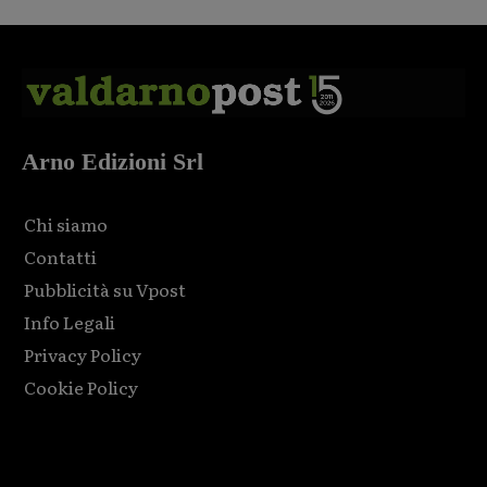
Arno Edizioni Srl
Chi siamo
Contatti
Pubblicità su Vpost
Info Legali
Privacy Policy
Cookie Policy
Html code here! Replace this with any non empty raw html
code and that's it.