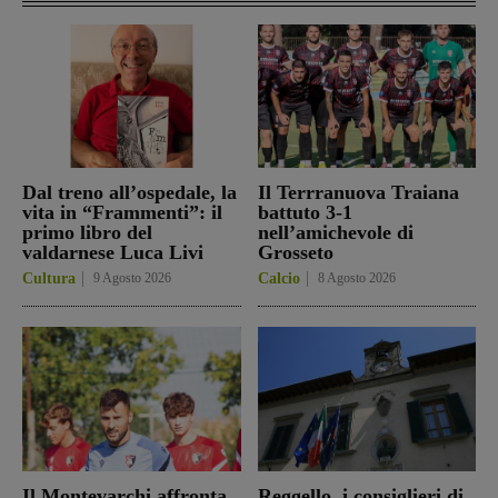
Dal treno all’ospedale, la
Il Terrranuova Traiana
vita in “Frammenti”: il
battuto 3-1
primo libro del
nell’amichevole di
valdarnese Luca Livi
Grosseto
Cultura
9 Agosto 2026
Calcio
8 Agosto 2026
Il Montevarchi affronta
Reggello, i consiglieri di