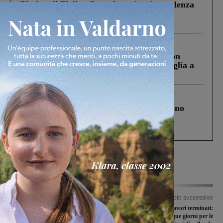
Piscina di Figline finanziata oltre la scadenza
Pnrr, il gruppo di Fratelli d’Italia: “Un
ringraziamento al Governo”
Cronaca
3 Agosto 2026
Scomparso da una struttura di Castiglion
Fiorentino l’uomo che aveva ucciso la figlia a
Levane nel 2020
Cronaca
4 Agosto 2026
Un anno fa la strage in A1 in cui morirono
Gianni, Giulia e Franco. Lo schianto, il
processo, lo stop ai sorpassi fra tir....
Articolo precedente
Articolo successivo
Marzocchina, mostra fotografica sulla
Frana di Moncioni, lavori terminati:
ciclostorica
strada chiusa per cinque giorni per le