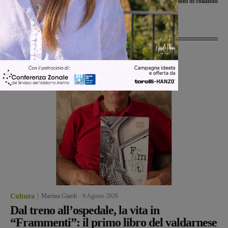
operazioni di collaudo
Ultime Notizie
Cultura
Martina Giardi
-
9 Agosto 2026
Dal treno all’ospedale, la vita in
“Frammenti”: il primo libro del valdarnese