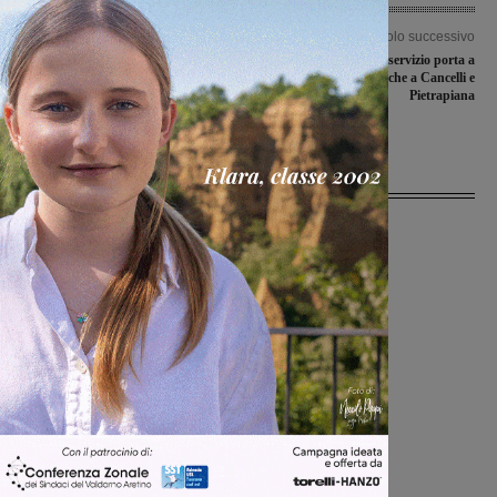
Articolo precedente
Articolo successivo
Chi è in difficoltà potrà lasciare il cane
Reggello amplia il servizio porta a
alla struttura intercomunale di
porta: in arrivo anche a Cancelli e
Cavriglia. Ecco come fare e a quali
Pietrapiana
prezzi
Ultime Notizie