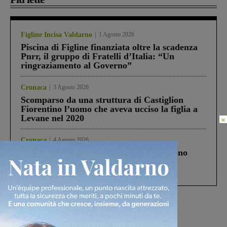
Figline Incisa Valdarno
1 Agosto 2026
Piscina di Figline finanziata oltre la scadenza
Pnrr, il gruppo di Fratelli d’Italia: “Un
ringraziamento al Governo”
Cronaca
3 Agosto 2026
Scomparso da una struttura di Castiglion
Fiorentino l’uomo che aveva ucciso la figlia a
Levane nel 2020
×
Cronaca
4 Agosto 2026
Un anno fa la strage in A1 in cui morirono
Gianni, Giulia e Franco. Lo schianto, il
processo, lo stop ai sorpassi fra tir....