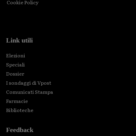
Cookie Policy
Html code here! Replace this with any non empty raw html
code and that's it.
Link utili
Elezioni
Speciali
Dossier
I sondaggi di Vpost
Comunicati Stampa
Farmacie
Biblioteche
Feedback