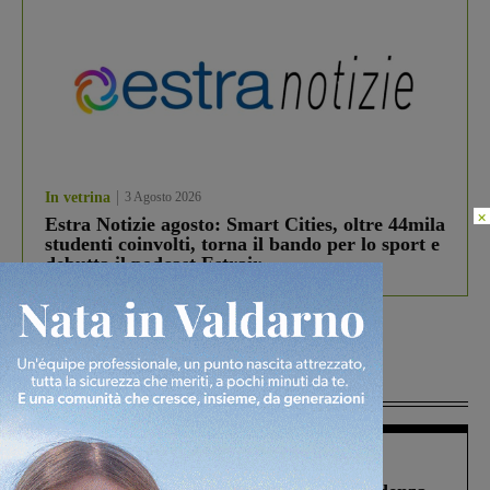
In vetrina
3 Agosto 2026
×
Estra Notizie agosto: Smart Cities, oltre 44mila
studenti coinvolti, torna il bando per lo sport e
debutta il podcast Estrair
Più lette
Figline Incisa Valdarno
1 Agosto 2026