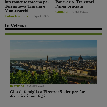
interamente toscano per
Pancrazio. Tre ettari
Terranuova Traiana e
l’area bruciata
Montevarchi
Cronaca
7 Agosto 2026
Calcio Giovanili
8 Agosto 2026
In Vetrina
In vetrina
6 Agosto 2026
Gita di famiglia a Firenze: 5 idee per far
divertire i tuoi figli