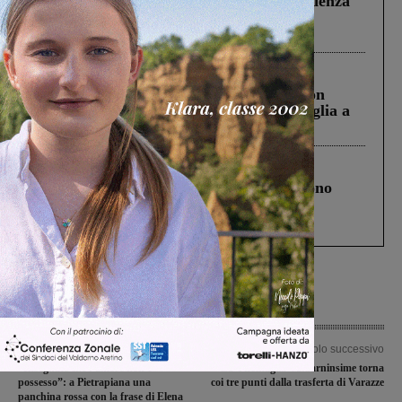
Piscina di Figline finanziata oltre la scadenza
Pnrr, il gruppo di Fratelli d’Italia: “Un
ringraziamento al Governo”
Cronaca
3 Agosto 2026
Scomparso da una struttura di Castiglion
Fiorentino l’uomo che aveva ucciso la figlia a
Levane nel 2020
Cronaca
4 Agosto 2026
Un anno fa la strage in A1 in cui morirono
Gianni, Giulia e Franco. Lo schianto, il
processo, lo stop ai sorpassi fra tir....
Articolo precedente
Articolo successivo
“Insegnate che l’amore non è
La Unomaglia Valdarninsime torna
possesso”: a Pietrapiana una
coi tre punti dalla trasferta di Varazze
panchina rossa con la frase di Elena