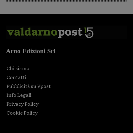
Arno Edizioni Srl
Chi siamo
Contatti
Pubblicità su Vpost
Info Legali
Privacy Policy
Cookie Policy
Html code here! Replace this with any non empty raw html
code and that's it.