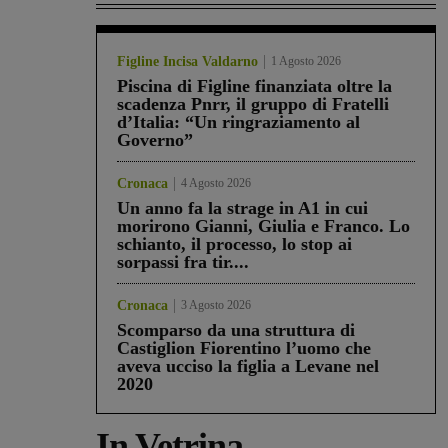
Figline Incisa Valdarno
1 Agosto 2026
Piscina di Figline finanziata oltre la
scadenza Pnrr, il gruppo di Fratelli
d’Italia: “Un ringraziamento al
Governo”
Cronaca
4 Agosto 2026
Un anno fa la strage in A1 in cui
morirono Gianni, Giulia e Franco. Lo
schianto, il processo, lo stop ai
sorpassi fra tir....
Cronaca
3 Agosto 2026
Scomparso da una struttura di
Castiglion Fiorentino l’uomo che
aveva ucciso la figlia a Levane nel
2020
In Vetrina