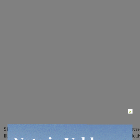
×
Si chiude la kermesse 2016 organizzata a Rignano sull’Arno. Ingress
libero, nell’occasione sarà possibile ammirare anche la mostra colletti