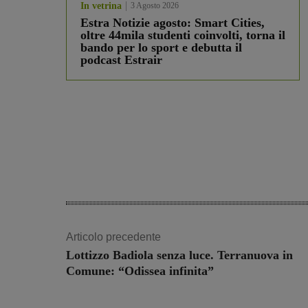
In vetrina
3 Agosto 2026
Estra Notizie agosto: Smart Cities,
oltre 44mila studenti coinvolti, torna il
bando per lo sport e debutta il
podcast Estrair
Articolo precedente
Lottizzo Badiola senza luce. Terranuova in
Comune: “Odissea infinita”