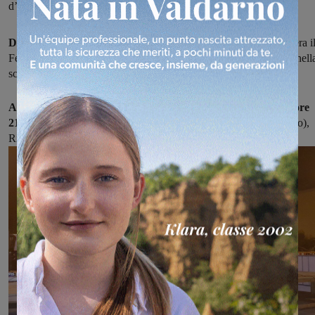
d’arte a cura del Gruppo Arti Figurative “Ardengo Soffici”.
Dopo il successo del primo spettacolo in piazza a Troghi
, stasera i
Festival Suoni e Colori 2016 chiude la sua serie di appuntamenti nell
scenografica Pieve di San Leolino.
Appuntamento per stasera, martedì 13 Settembre 2016, alle ore
21:15
, per lo spettacolo di Khifla Plus con Carlotta Vettori (Flauto),
Riccardo Galardini (Chitarra) ed Ettore Bonafè (Percussioni).