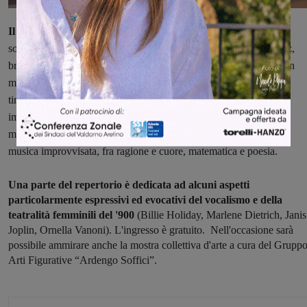
Il Khifla Plus, nato nel 2001,
propone un ventaglio di atmosfere
sonore che toccano molti stili musicali del novecento. Musica jazz,
brasiliana, pop, da film, canti ebraici e brani originali convivono in
modo armonioso, dinamico e creativo evidenziando le peculiarità
timbriche degli strumenti e delle voci capaci di esplorare strade
imprevedibili durante i momenti improvvisativi e di interplay fra i
musicisti: in sostanza un’oscillazione continua fra musica scritta e
musica improvvisata, fra ragione e cuore, matematica e poesia.
Una parte del repertorio è dedicata ad alcuni aspetti
particolarmente espressivi ed evocativi del vocalismo e della
teatralità femminili del '900
(Billie Holiday, Marlene Dietrich, Janis
Joplin, Ornella Vanoni). L'ingresso è gratuito. Nell'occasione sarà
possibile ammirare anche la mostra collettiva d'arte a cura del Grupp
Arti Figurative “Ardengo Soffici”.