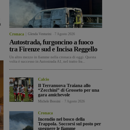
l
a
Cronaca
Glenda Venturini
-
7 Agosto 2026
Autostrada, furgoncino a fuoco
tra Firenze sud e Incisa Reggello
Un altro mezzo in fiamme nella cronaca di oggi. Questa
volta è successo in Autostrada A1, nel tratto fra...
Calcio
Il Terranuova Traiana allo
“Zecchini” di Grosseto per una
gara amichevole
Michele Bossini
-
7 Agosto 2026
Cronaca
Incendio nel bosco della
Trappola. Soccorsi sul posto per
spegnere le fiamme