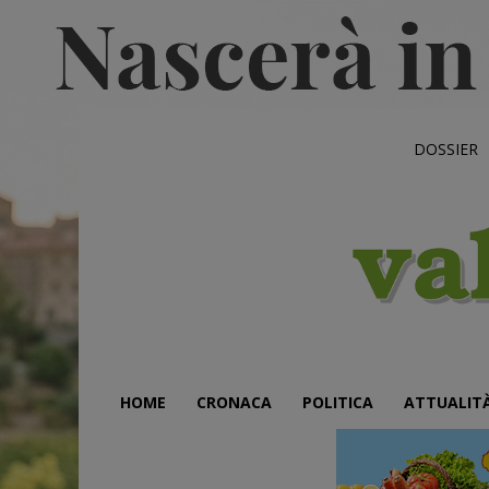
DOSSIER
HOME
CRONACA
POLITICA
ATTUALIT