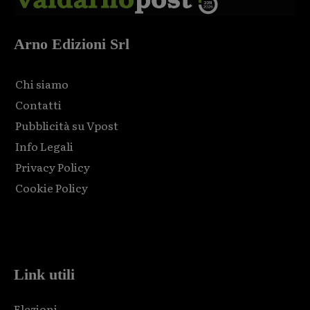
Arno Edizioni Srl
Chi siamo
Contatti
Pubblicità su Vpost
Info Legali
Privacy Policy
Cookie Policy
Html code here! Replace this with any non empty raw html
code and that's it.
Link utili
Elezioni