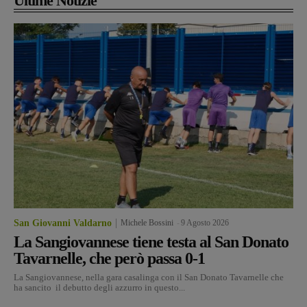
Ultime Notizie
San Giovanni Valdarno
Michele Bossini
-
9 Agosto 2026
La Sangiovannese tiene testa al San Donato
Tavarnelle, che però passa 0-1
La Sangiovannese, nella gara casalinga con il San Donato Tavarnelle che
ha sancito il debutto degli azzurro in questo...