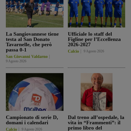
La Sangiovannese tiene
Ufficiale lo staff del
testa al San Donato
Figline per l’Eccellenza
Tavarnelle, che però
2026-2027
passa 0-1
Calcio
9 Agosto 2026
San Giovanni Valdarno
9 Agosto 2026
Campionato di serie D,
Dal treno all’ospedale, la
domani i calendari
vita in “Frammenti”: il
primo libro del
Calcio
9 Agosto 2026