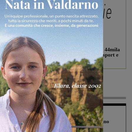
In vetrina
3 Agosto 2026
Estra Notizie agosto: Smart Cities, oltre 44mila
studenti coinvolti, torna il bando per lo sport e
debutta il podcast Estrair
Più lette
Cronaca
4 Agosto 2026
Un anno fa la strage in A1 in cui morirono
Gianni, Giulia e Franco. Lo schianto, il