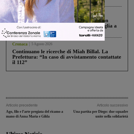
processo, lo stop ai sorpassi fra tir....
Cronaca
3 Agosto 2026
Scomparso da una struttura di Castiglion
Fiorentino l’uomo che aveva ucciso la figlia a
Levane nel 2020
Cronaca
5 Agosto 2026
Continuano le ricerche di Miah Billal. La
Prefettura: “In caso di avvistamento contattate
il 112”
Articolo precedente
Articolo successivo
Ago, filo e l’arte pregiata del ricamo a
Una partita per Diego: due squadre
mano di Anna Maria e Gilda
unite nella solidarietà