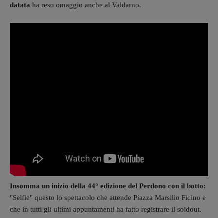
datata
ha reso omaggio anche al Valdarno.
Insomma un inizio della 44° edizione del Perdono con il botto:
"Selfie" questo lo spettacolo che attende Piazza Marsilio Ficino e
che in tutti gli ultimi appuntamenti ha fatto registrare il soldout.