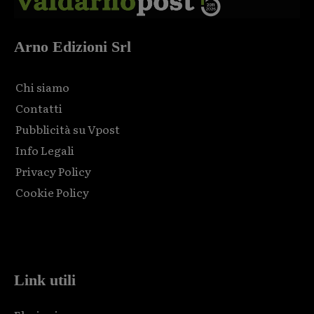
Arno Edizioni Srl
Chi siamo
Contatti
Pubblicità su Vpost
Info Legali
Privacy Policy
Cookie Policy
Html code here! Replace this with any non empty raw html
code and that's it.
Link utili