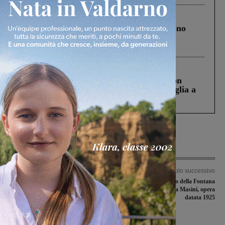
Cronaca
4 Agosto 2026
Un anno fa la strage in A1 in cui morirono
Gianni, Giulia e Franco. Lo schianto, il
processo, lo stop ai sorpassi fra tir....
Cronaca
3 Agosto 2026
Scomparso da una struttura di Castiglion
Fiorentino l’uomo che aveva ucciso la figlia a
Levane nel 2020
Articolo precedente
Articolo successivo
Juniores nazionali, una vittoria e un
Completato il restauro della Fontana
pareggio per le valdarnesi nella
del Tritone a Villa Masini, opera
seconda giornata
datata 1925