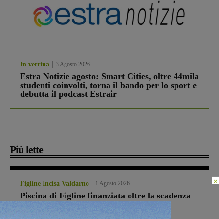
In vetrina
3 Agosto 2026
Estra Notizie agosto: Smart Cities, oltre 44mila
studenti coinvolti, torna il bando per lo sport e
debutta il podcast Estrair
Più lette
×
Figline Incisa Valdarno
1 Agosto 2026
Piscina di Figline finanziata oltre la scadenza
Pnrr, il gruppo di Fratelli d’Italia: “Un
ringraziamento al Governo”