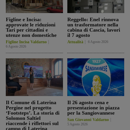
Figline e Incisa:
Reggello: Enel rinnova
approvate le riduzioni
un trasformatore nella
Tari per cittadini e
cabina di Cascia, lavori
utenze non domestiche
il 7 agosto
Figline Incisa Valdarno
Attualità
6 Agosto 2026
6 Agosto 2026
Il Comune di Laterina
Il 26 agosto cena e
Pergine nel progetto
presentazione in piazza
‘Footsteps’. La storia di
per la Sangiovannese
Solomon Saltiel
San Giovanni Valdarno
riaccende i riflettori sul
5 Agosto 2026
campo di Laterina