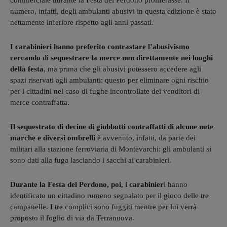
commerciale durante la Festa del Perdono proliferasse. Il
numero, infatti, degli ambulanti abusivi in questa edizione è stato
nettamente inferiore rispetto agli anni passati.
I carabinieri hanno preferito contrastare l’abusivismo
cercando di sequestrare la merce non direttamente nei luoghi
della festa
, ma prima che gli abusivi potessero accedere agli
spazi riservati agli ambulanti: questo per eliminare ogni rischio
per i cittadini nel caso di fughe incontrollate dei venditori di
merce contraffatta.
Il sequestrato di decine di giubbotti contraffatti di alcune note
marche e diversi ombrelli
è avvenuto, infatti, da parte dei
militari alla stazione ferroviaria di Montevarchi: gli ambulanti si
sono dati alla fuga lasciando i sacchi ai carabinieri.
Durante la Festa del Perdono, poi, i carabinier
i hanno
identificato un cittadino rumeno segnalato per il gioco delle tre
campanelle. I tre complici sono fuggiti mentre per lui verrà
proposto il foglio di via da Terranuova.