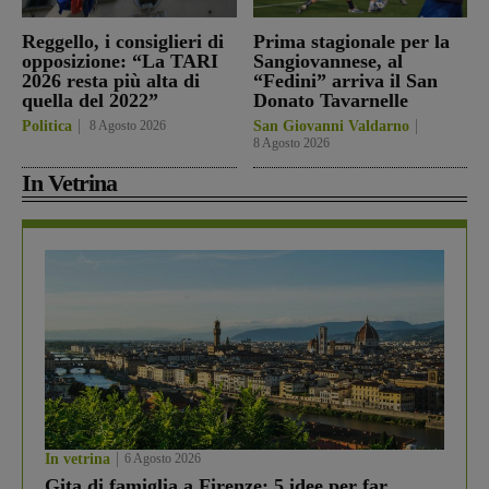
Reggello, i consiglieri di
Prima stagionale per la
opposizione: “La TARI
Sangiovannese, al
2026 resta più alta di
“Fedini” arriva il San
quella del 2022”
Donato Tavarnelle
Politica
8 Agosto 2026
San Giovanni Valdarno
8 Agosto 2026
In Vetrina
In vetrina
6 Agosto 2026
Gita di famiglia a Firenze: 5 idee per far