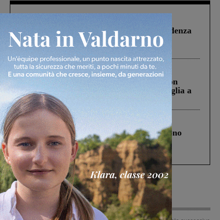
Figline Incisa Valdarno
1 Agosto 2026
Piscina di Figline finanziata oltre la scadenza
Pnrr, il gruppo di Fratelli d’Italia: “Un
ringraziamento al Governo”
Cronaca
3 Agosto 2026
Scomparso da una struttura di Castiglion
Fiorentino l’uomo che aveva ucciso la figlia a
Levane nel 2020
Cronaca
4 Agosto 2026
Un anno fa la strage in A1 in cui morirono
Gianni, Giulia e Franco. Lo schianto, il
processo, lo stop ai sorpassi fra tir....