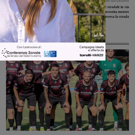
Articolo precedente
Articolo successivo
Piano delle alienazioni, Camiciottoli:
Figline: incidente stradale in via
“Ennesima vendita per fare cassa,
Roma, 80enne investita mentre
cancellate conquiste anche di partiti
attraversa la strada
dell’attuale maggioranza”
Ultime Notizie