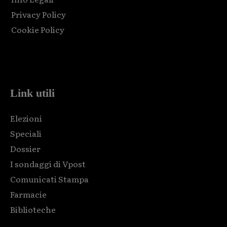
Privacy Policy
Cookie Policy
Html code here! Replace this with any non empty raw html
code and that's it.
Link utili
Elezioni
Speciali
Dossier
I sondaggi di Vpost
Comunicati Stampa
Farmacie
Biblioteche