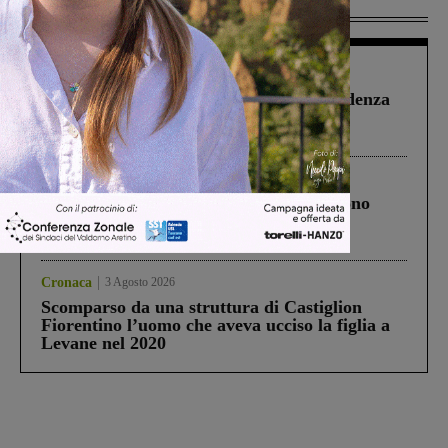
Più lette
Figline Incisa Valdarno
1 Agosto 2026
Piscina di Figline finanziata oltre la scadenza
Pnrr, il gruppo di Fratelli d’Italia: “Un
ringraziamento al Governo”
Cronaca
4 Agosto 2026
Un anno fa la strage in A1 in cui morirono
Gianni, Giulia e Franco. Lo schianto, il
processo, lo stop ai sorpassi fra tir....
Cronaca
3 Agosto 2026
Scomparso da una struttura di Castiglion
Fiorentino l’uomo che aveva ucciso la figlia a
Levane nel 2020