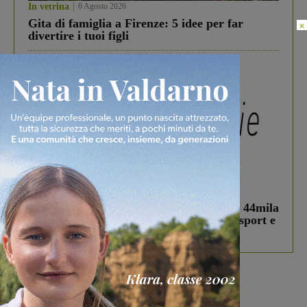
In vetrina
6 Agosto 2026
Gita di famiglia a Firenze: 5 idee per far
×
divertire i tuoi figli
In vetrina
3 Agosto 2026
Estra Notizie agosto: Smart Cities, oltre 44mila
studenti coinvolti, torna il bando per lo sport e
debutta il podcast Estrair