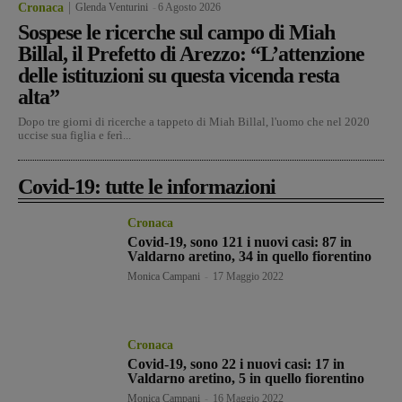
Cronaca
Glenda Venturini
-
6 Agosto 2026
Sospese le ricerche sul campo di Miah
Billal, il Prefetto di Arezzo: “L’attenzione
delle istituzioni su questa vicenda resta
alta”
Dopo tre giorni di ricerche a tappeto di Miah Billal, l'uomo che nel 2020
uccise sua figlia e ferì...
Covid-19: tutte le informazioni
Cronaca
Covid-19, sono 121 i nuovi casi: 87 in
Valdarno aretino, 34 in quello fiorentino
Monica Campani
-
17 Maggio 2022
Cronaca
Covid-19, sono 22 i nuovi casi: 17 in
Valdarno aretino, 5 in quello fiorentino
Monica Campani
-
16 Maggio 2022