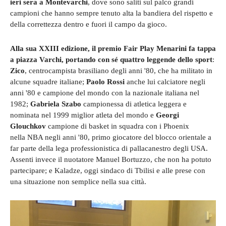
ieri sera a Montevarchi
, dove sono saliti sul palco grandi
campioni che hanno sempre tenuto alta la bandiera del rispetto e
della correttezza dentro e fuori il campo da gioco.
Alla sua XXIII edizione, il premio Fair Play Menarini fa tappa
a piazza Varchi, portando con sé quattro leggende dello sport
:
Zico
, centrocampista brasiliano degli anni '80, che ha militato in
alcune squadre italiane;
Paolo Rossi
anche lui calciatore negli
anni '80 e campione del mondo con la nazionale italiana nel
1982;
Gabriela Szabo
campionessa di atletica leggera e
nominata nel 1999 miglior atleta del mondo e
Georgi
Glouchkov
campione di basket in squadra con i Phoenix
nella NBA negli anni '80, primo giocatore del blocco orientale a
far parte della lega professionistica di pallacanestro degli USA.
Assenti invece il nuotatore Manuel Bortuzzo, che non ha potuto
partecipare; e Kaladze, oggi sindaco di Tbilisi e alle prese con
una situazione non semplice nella sua città.