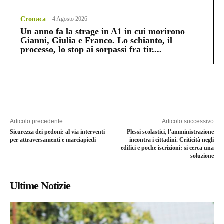
Cronaca
4 Agosto 2026
Un anno fa la strage in A1 in cui morirono
Gianni, Giulia e Franco. Lo schianto, il
processo, lo stop ai sorpassi fra tir....
Articolo precedente
Articolo successivo
Sicurezza dei pedoni: al via interventi
Plessi scolastici, l’amministrazione
per attraversamenti e marciapiedi
incontra i cittadini. Criticità negli
edifici e poche iscrizioni: si cerca una
soluzione
Ultime Notizie