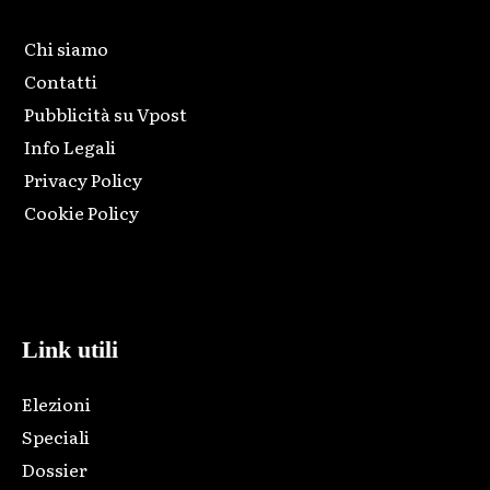
Chi siamo
Contatti
Pubblicità su Vpost
Info Legali
Privacy Policy
Cookie Policy
Html code here! Replace this with any non empty raw html
code and that's it.
Link utili
Elezioni
Speciali
Dossier