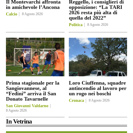
Il Montevarchi affronta
Reggello, i consiglieri di
in amichevole l’Ancona
opposizione: “La TARI
2026 resta più alta di
Calcio
8 Agosto 2026
quella del 2022”
Politica
8 Agosto 2026
Prima stagionale per la
Loro Ciuffenna, squadre
Sangiovannese, al
antincendio al lavoro per
“Fedini” arriva il San
un rogo nei boschi
Donato Tavarnelle
Cronaca
8 Agosto 2026
San Giovanni Valdarno
8 Agosto 2026
In Vetrina