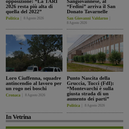
opposizione: “La TARI
Sangiovannese, al
2026 resta più alta di
“Fedini” arriva il San
quella del 2022”
Donato Tavarnelle
Politica
8 Agosto 2026
San Giovanni Valdarno
8 Agosto 2026
Loro Ciuffenna, squadre
Punto Nascita della
antincendio al lavoro per
Gruccia, Tucci (FdI):
un rogo nei boschi
“Montevarchi è sulla
giusta strada di un
Cronaca
8 Agosto 2026
aumento dei parti”
Politica
8 Agosto 2026
In Vetrina