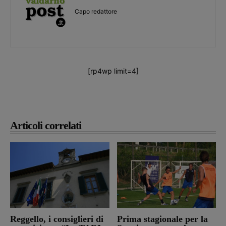
Capo redattore
[rp4wp limit=4]
Articoli correlati
Reggello, i consiglieri di
Prima stagionale per la