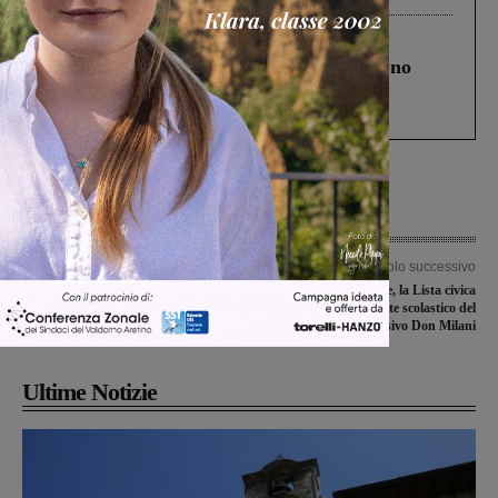
Cronaca
4 Agosto 2026
Un anno fa la strage in A1 in cui morirono
Gianni, Giulia e Franco. Lo schianto, il
processo, lo stop ai sorpassi fra tir....
Articolo precedente
Articolo successivo
A Reggello nasce il Centro di
Presepi nelle scuole, la Lista civica
Distribuzione Alimentare, per aiutare
scrive al Dirigente scolastico del
le famiglie in difficoltà
Comprensivo Don Milani
Ultime Notizie