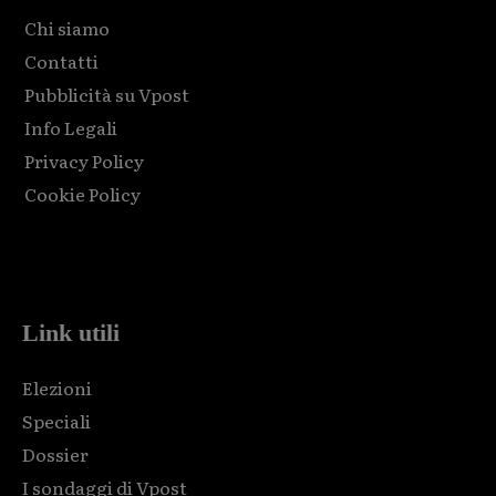
Chi siamo
Contatti
Pubblicità su Vpost
Info Legali
Privacy Policy
Cookie Policy
Html code here! Replace this with any non empty raw html
code and that's it.
Link utili
Elezioni
Speciali
Dossier
I sondaggi di Vpost