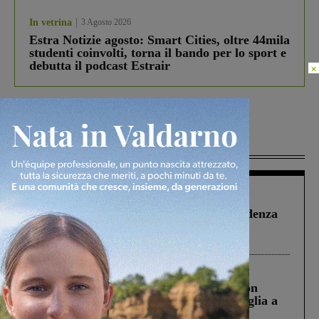
In vetrina
3 Agosto 2026
Estra Notizie agosto: Smart Cities, oltre 44mila
studenti coinvolti, torna il bando per lo sport e
debutta il podcast Estrair
×
Più lette
Figline Incisa Valdarno
1 Agosto 2026
Piscina di Figline finanziata oltre la scadenza
Pnrr, il gruppo di Fratelli d’Italia: “Un
ringraziamento al Governo”
Cronaca
3 Agosto 2026
Scomparso da una struttura di Castiglion
Fiorentino l’uomo che aveva ucciso la figlia a
Levane nel 2020