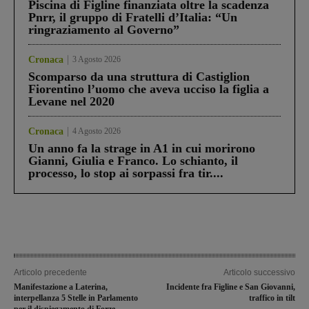
Piscina di Figline finanziata oltre la scadenza
Pnrr, il gruppo di Fratelli d’Italia: “Un
ringraziamento al Governo”
Cronaca
3 Agosto 2026
Scomparso da una struttura di Castiglion
Fiorentino l’uomo che aveva ucciso la figlia a
Levane nel 2020
Cronaca
4 Agosto 2026
Un anno fa la strage in A1 in cui morirono
Gianni, Giulia e Franco. Lo schianto, il
processo, lo stop ai sorpassi fra tir....
Articolo precedente
Articolo successivo
Manifestazione a Laterina,
Incidente fra Figline e San Giovanni,
interpellanza 5 Stelle in Parlamento
traffico in tilt