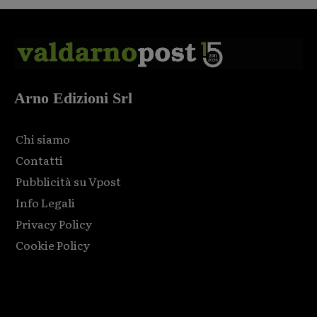
Arno Edizioni Srl
Chi siamo
Contatti
Pubblicità su Vpost
Info Legali
Privacy Policy
Cookie Policy
Html code here! Replace this with any non empty raw html
code and that's it.