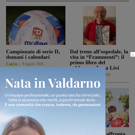
Campionato di serie D,
Dal treno all’ospedale, la
×
domani i calendari
vita in “Frammenti”: il
primo libro del
Calcio
9 Agosto 2026
valdarnese Luca Livi
Cultura
9 Agosto 2026
Il Terrranuova Traiana
Il Montevarchi affronta