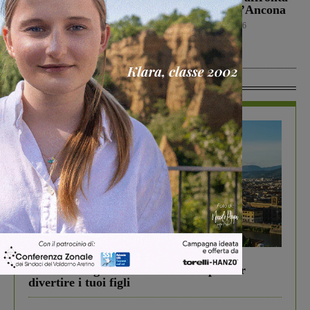
battuto 3-1
in amichevole l’Ancona
nell’amichevole di
Calcio
8 Agosto 2026
Grosseto
Calcio
8 Agosto 2026
In Vetrina
In vetrina
6 Agosto 2026
Gita di famiglia a Firenze: 5 idee per far
divertire i tuoi figli