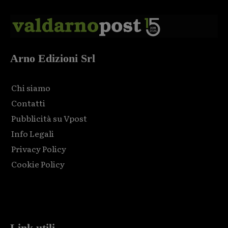
Arno Edizioni Srl
Chi siamo
Contatti
Pubblicità su Vpost
Info Legali
Privacy Policy
Cookie Policy
Html code here! Replace this with any non empty raw html
code and that's it.
Link utili