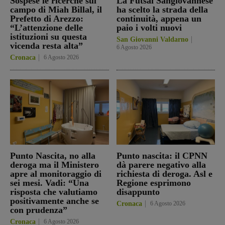
Sospese le ricerche sul
La Futsal Sangiovannese
campo di Miah Billal, il
ha scelto la strada della
Prefetto di Arezzo:
continuità, appena un
“L’attenzione delle
paio i volti nuovi
istituzioni su questa
San Giovanni Valdarno
vicenda resta alta”
6 Agosto 2026
Cronaca
6 Agosto 2026
Punto Nascita, no alla
Punto nascita: il CPNN
deroga ma il Ministero
dà parere negativo alla
apre al monitoraggio di
richiesta di deroga. Asl e
sei mesi. Vadi: “Una
Regione esprimono
risposta che valutiamo
disappunto
positivamente anche se
Cronaca
6 Agosto 2026
con prudenza”
Cronaca
6 Agosto 2026