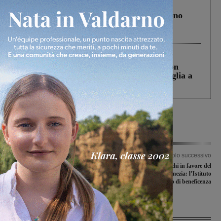
Cronaca
4 Agosto 2026
Un anno fa la strage in A1 in cui morirono
Gianni, Giulia e Franco. Lo schianto, il
processo, lo stop ai sorpassi fra tir....
Cronaca
3 Agosto 2026
Scomparso da una struttura di Castiglion
Fiorentino l’uomo che aveva ucciso la figlia a
Levane nel 2020
Articolo precedente
Articolo successivo
Turno di Promozione con Bucinese in
Mobilitazione al Mochi in favore del
casa e Castelnuovese in trasferta
Conservatorio di Venezia: l’Istituto
organizza un concerto di beneficenza
Ultime Notizie