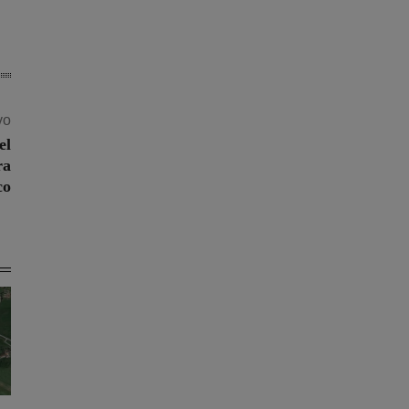
vo
el
ra
co