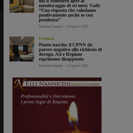
ma il Ministero apre al
monitoraggio di sei mesi. Vadi:
“Una risposta che valutiamo
positivamente anche se con
prudenza”
Monica Campani
-
6 Agosto 2026
Cronaca
Punto nascita: il CPNN dà
parere negativo alla richiesta di
deroga. Asl e Regione
esprimono disappunto
Monica Campani
-
6 Agosto 2026