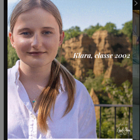
1
di 19