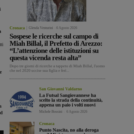
i
Cronaca
Glenda Venturini
-
6 Agosto 2026
a
Sospese le ricerche sul campo di
Miah Billal, il Prefetto di Arezzo:
ti
“L’attenzione delle istituzioni su
questa vicenda resta alta”
Dopo tre giorni di ricerche a tappeto di Miah Billal, l'uomo
che nel 2020 uccise sua figlia e ferì...
e
San Giovanni Valdarno
La Futsal Sangiovannese ha
scelto la strada della continuità,
appena un paio i volti nuovi
a
Michele Bossini
-
6 Agosto 2026
ad
Cronaca
Punto Nascita, no alla deroga