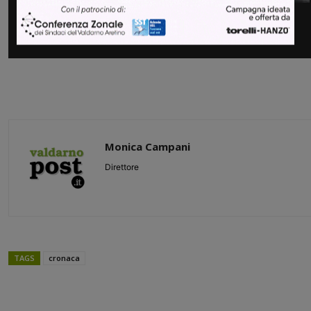
Monica Campani
Direttore
TAGS
cronaca
Share