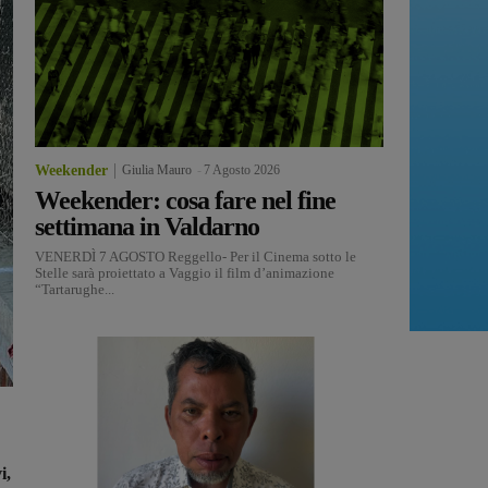
Weekender
Giulia Mauro
-
7 Agosto 2026
Weekender: cosa fare nel fine
settimana in Valdarno
VENERDÌ 7 AGOSTO Reggello- Per il Cinema sotto le
Stelle sarà proiettato a Vaggio il film d’animazione
“Tartarughe...
i,