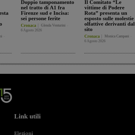
Doppio tamponamento
Il Comitato “Le
nel tratto di A1 fra
vittime di Podere
esta
Firenze sud e Incisa:
Rota” presenta un
sei persone ferite
esposto sulle molestie
o
olfattive derivanti dal
Cronaca
Glenda Venturini
-
sito
6 Agosto 2026
ni
-
Cronaca
Monica Campani
-
6 Agosto 2026
Link utili
Elezioni