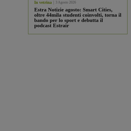
In vetrina
3 Agosto 2026
Estra Notizie agosto: Smart Cities,
oltre 44mila studenti coinvolti, torna il
bando per lo sport e debutta il
podcast Estrair