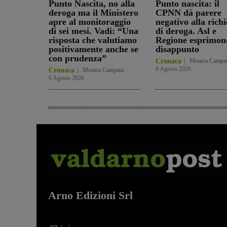
Punto Nascita, no alla
Punto nascita: il
deroga ma il Ministero
CPNN dà parere
apre al monitoraggio
negativo alla richi
di sei mesi. Vadi: “Una
di deroga. Asl e
risposta che valutiamo
Regione esprimon
positivamente anche se
disappunto
con prudenza”
Cronaca
Monica Campa
6 Agosto 2026
Cronaca
Monica Campani
-
6 Agosto 2026
Arno Edizioni Srl