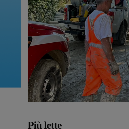
Più lette