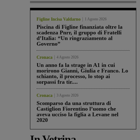
Figline Incisa Valdarno
1 Agosto 2026
Piscina di Figline finanziata oltre la
scadenza Pnrr, il gruppo di Fratelli
d’Italia: “Un ringraziamento al
Governo”
Cronaca
4 Agosto 2026
Un anno fa la strage in A1 in cui
morirono Gianni, Giulia e Franco. Lo
schianto, il processo, lo stop ai
sorpassi fra tir....
Cronaca
3 Agosto 2026
Scomparso da una struttura di
Castiglion Fiorentino l’uomo che
aveva ucciso la figlia a Levane nel
2020
In Vetrina