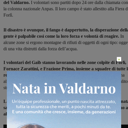
del Valdarno.
I volontari sono partiti dopo 24 ore dalla chiamata con
la colonna nazionale Anpas. Il loro campo è stato allestito alla Fiera d
Forlì.
Il disastro è ovunque, il fango è dappertutto, la disperazione dell
gente è palpabile così come la loro forza e volontà di reagire.
In
alcune zone si ergono montagne di rifiuti di oggetti di ogni tipo: ogget
di una vita distrutti dalla forza dell’acqua.
×
I volontari del Gaib stanno lavorando nelle zone colpite di Forlì,
Fornace Zarattini, e Frazione Prima, insieme a squadre di tutte l
regioni d’Italia
: dal Trentino alto Adige alla Puglia, dalla Sardegna
alla Sicilia. Hanno spalato fango nelle case e nei sottopassaggi, pulito
strade e cortili, svuotato garage e scantinati con le idrovore.
La prima squadra è partita giovedì alle 5 del mattino ed è tornat
sabato alle 19, un0altra è già partita. I volontari continueranno 
alternarsi nelle zone colpite dalla tragedia.