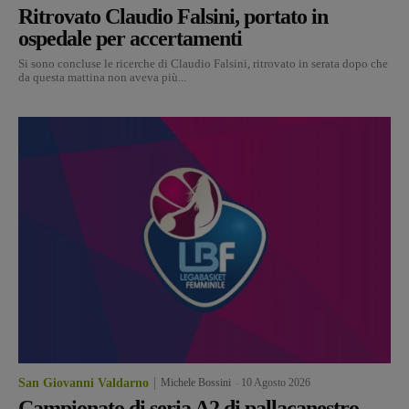
Ritrovato Claudio Falsini, portato in
ospedale per accertamenti
Si sono concluse le ricerche di Claudio Falsini, ritrovato in serata dopo che
da questa mattina non aveva più...
San Giovanni Valdarno
Michele Bossini
-
10 Agosto 2026
Campionato di seria A2 di pallacanestro