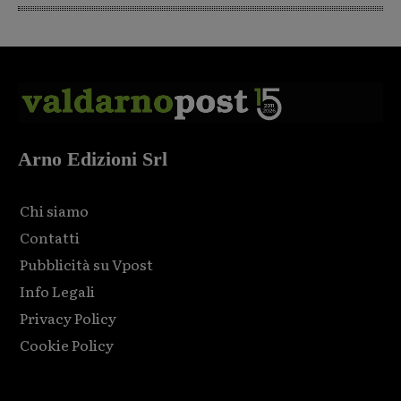
Arno Edizioni Srl
Chi siamo
Contatti
Pubblicità su Vpost
Info Legali
Privacy Policy
Cookie Policy
Html code here! Replace this with any non empty raw html
code and that's it.