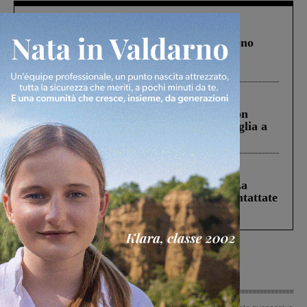
Cronaca
4 Agosto 2026
Un anno fa la strage in A1 in cui morirono
Gianni, Giulia e Franco. Lo schianto, il
processo, lo stop ai sorpassi fra tir....
Cronaca
3 Agosto 2026
Scomparso da una struttura di Castiglion
Fiorentino l’uomo che aveva ucciso la figlia a
Levane nel 2020
Cronaca
5 Agosto 2026
Continuano le ricerche di Miah Billal. La
Prefettura: “In caso di avvistamento contattate
il 112”