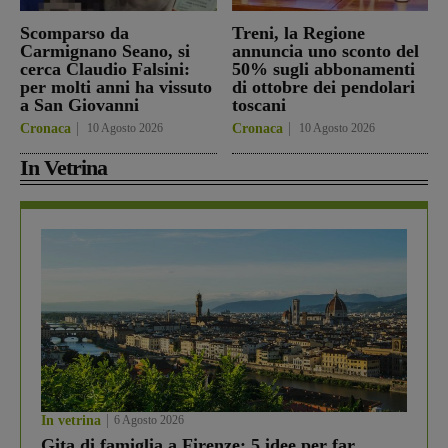
Scomparso da
Treni, la Regione
Carmignano Seano, si
annuncia uno sconto del
cerca Claudio Falsini:
50% sugli abbonamenti
per molti anni ha vissuto
di ottobre dei pendolari
a San Giovanni
toscani
Cronaca
10 Agosto 2026
Cronaca
10 Agosto 2026
In Vetrina
In vetrina
6 Agosto 2026
Gita di famiglia a Firenze: 5 idee per far