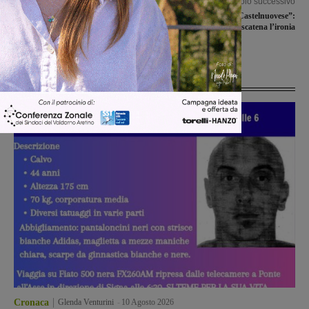
Articolo precedente
Articolo successivo
Disservizi idrici al Pestello, Sel: “La
“Antonio Conte alla Castelnuovese”:
gestione di un bene pubblico come
su Facebook si scatena l’ironia
l’acqua deve essere trasparente”
Ultime Notizie
Cronaca
Glenda Venturini
-
10 Agosto 2026