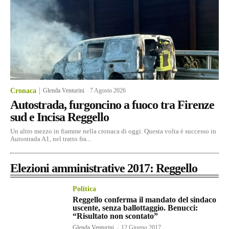
Cronaca
Glenda Venturini
-
7 Agosto 2026
Autostrada, furgoncino a fuoco tra Firenze
sud e Incisa Reggello
Un altro mezzo in fiamme nella cronaca di oggi. Questa volta è successo in
Autostrada A1, nel tratto fra...
Elezioni amministrative 2017: Reggello
Politica
Reggello conferma il mandato del sindaco
uscente, senza ballottaggio. Benucci:
“Risultato non scontato”
Glenda Venturini
-
12 Giugno 2017