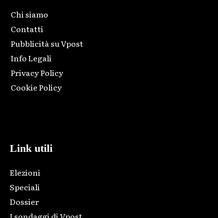
Chi siamo
Contatti
Pubblicità su Vpost
Info Legali
Privacy Policy
Cookie Policy
Html code here! Replace this with any non empty raw html
code and that's it.
Link utili
Elezioni
Speciali
Dossier
I sondaggi di Vpost