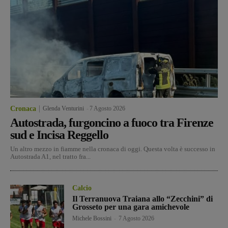
Cronaca
Glenda Venturini
-
7 Agosto 2026
Autostrada, furgoncino a fuoco tra Firenze
sud e Incisa Reggello
Un altro mezzo in fiamme nella cronaca di oggi. Questa volta è successo in
Autostrada A1, nel tratto fra...
Calcio
Il Terranuova Traiana allo “Zecchini” di
Grosseto per una gara amichevole
Michele Bossini
-
7 Agosto 2026