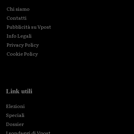
Chi siamo
Contatti
Pubblicità su Vpost
Info Legali
Privacy Policy
Cookie Policy
Html code here! Replace this with any non empty raw html
code and that's it.
Link utili
Elezioni
Speciali
Dossier
I sondaggi di Vpost