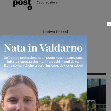
Capo redattore
×
[rp4wp limit=4]
TAGS
guida al voto
Articoli correlati