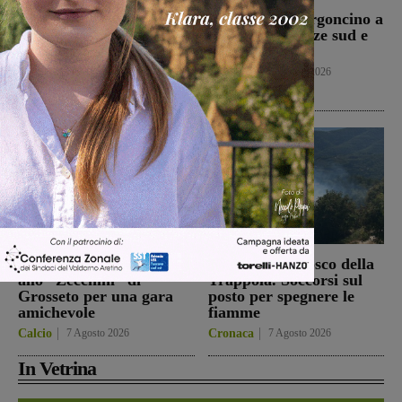
Bucine, incendio di
Autostrada, furgoncino a
oliveta e bosco a San
fuoco tra Firenze sud e
Pancrazio. Tre ettari
Incisa Reggello
l’area bruciata
Cronaca
7 Agosto 2026
Cronaca
7 Agosto 2026
Il Terranuova Traiana
Incendio nel bosco della
allo “Zecchini” di
Trappola. Soccorsi sul
Grosseto per una gara
posto per spegnere le
amichevole
fiamme
Calcio
7 Agosto 2026
Cronaca
7 Agosto 2026
In Vetrina