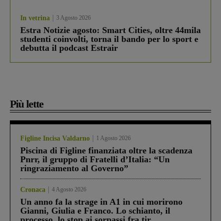
In vetrina
3 Agosto 2026
Estra Notizie agosto: Smart Cities, oltre 44mila
studenti coinvolti, torna il bando per lo sport e
debutta il podcast Estrair
Più lette
Figline Incisa Valdarno
1 Agosto 2026
Piscina di Figline finanziata oltre la scadenza
Pnrr, il gruppo di Fratelli d’Italia: “Un
ringraziamento al Governo”
Cronaca
4 Agosto 2026
Un anno fa la strage in A1 in cui morirono
Gianni, Giulia e Franco. Lo schianto, il
processo, lo stop ai sorpassi fra tir....