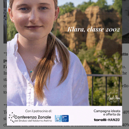
"Mi sento ottimista – ha affermato Eugenio Giani – Innanzitutto
perchè 186 sindaci su 273, il 70%, ha sottoscritto il patto e
l'appello al voto nei miei confronti.
E' qualcosa di molto concreto.
Inoltre vi è una grande mobilitazione delle forze della coalizione che
sta crescendo e che è espressione di una Toscana che sente nella
coscienza più profonda che non può essere messo da parte il modello
toscano".
"Non esiste il ballottaggio, è una falsa notizia.
Per la Regione
Toscana c'è solo l'ipotesi che non arrivando nessuna coalizione al 4
si debba andare al ballottaggio. Ma i sondaggi dicono con molta
chiarezza che sia il centrosinistra che il centrodestra sono sopra il 40