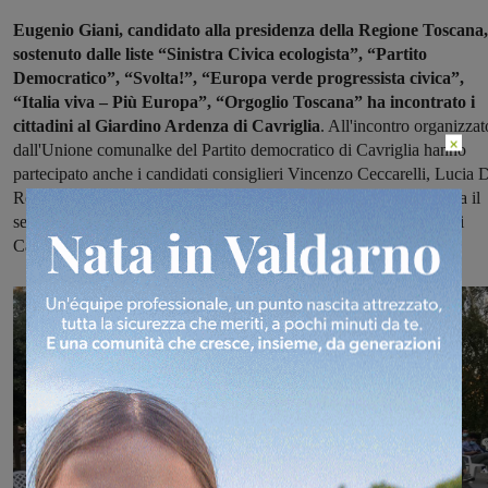
Eugenio Giani, candidato alla presidenza della Regione Toscana,
sostenuto dalle liste “Sinistra Civica ecologista”, “Partito
Democratico”, “Svolta!”, “Europa verde progressista civica”,
“Italia viva – Più Europa”, “Orgoglio Toscana” ha incontrato i
cittadini al Giardino Ardenza di Cavriglia
. All'incontro organizzat
×
dall'Unione comunalke del Partito democratico di Cavriglia hanno
partecipato anche i candidati consiglieri Vincenzo Ceccarelli, Lucia 
Robertis, Simone Tartaro, e Elisa Bertini. Hanno aperto l'iniziativa il
segretario provinciale di Arezzo Francesco Ruscelli e il sindaco di
Cavriglia Leonardo Degl'Innocenti o Sanni.