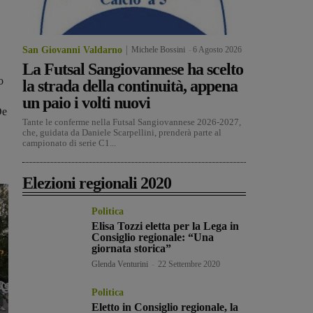
San Giovanni Valdarno
Michele Bossini
-
6 Agosto 2026
La Futsal Sangiovannese ha scelto
o
la strada della continuità, appena
un paio i volti nuovi
De
Tante le conferme nella Futsal Sangiovannese 2026-2027,
che, guidata da Daniele Scarpellini, prenderà parte al
campionato di serie C1...
Elezioni regionali 2020
Politica
Elisa Tozzi eletta per la Lega in
Consiglio regionale: “Una
giornata storica”
Glenda Venturini
-
22 Settembre 2020
Politica
Eletto in Consiglio regionale, la