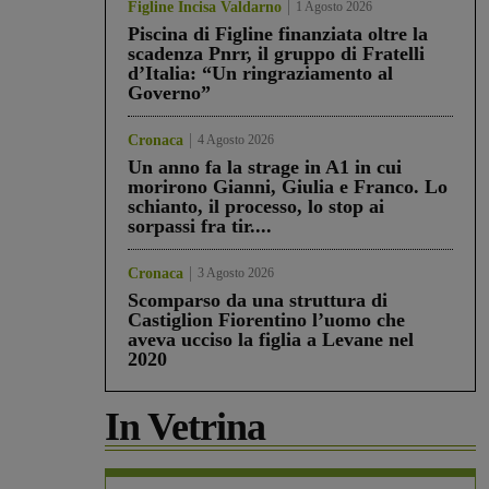
Figline Incisa Valdarno
1 Agosto 2026
Piscina di Figline finanziata oltre la
scadenza Pnrr, il gruppo di Fratelli
d’Italia: “Un ringraziamento al
Governo”
Cronaca
4 Agosto 2026
Un anno fa la strage in A1 in cui
morirono Gianni, Giulia e Franco. Lo
schianto, il processo, lo stop ai
sorpassi fra tir....
Cronaca
3 Agosto 2026
Scomparso da una struttura di
Castiglion Fiorentino l’uomo che
aveva ucciso la figlia a Levane nel
2020
In Vetrina