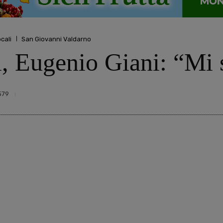
ocali
San Giovanni Valdarno
i, Eugenio Giani: “Mi 
579