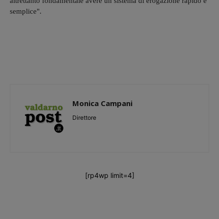
altrettanto fondamentale avere un sistema di erogazione rapido e
semplice".
Monica Campani
Direttore
[rp4wp limit=4]