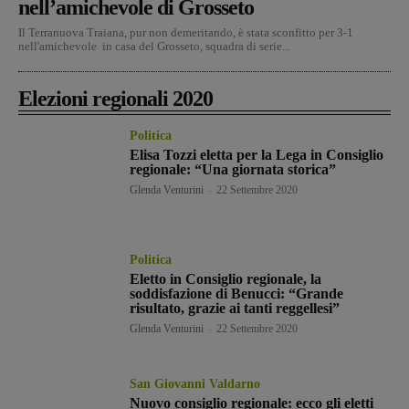
nell’amichevole di Grosseto
Il Terranuova Traiana, pur non demeritando, è stata sconfitto per 3-1
nell'amichevole in casa del Grosseto, squadra di serie...
Elezioni regionali 2020
Politica
Elisa Tozzi eletta per la Lega in Consiglio
regionale: “Una giornata storica”
Glenda Venturini
-
22 Settembre 2020
Politica
Eletto in Consiglio regionale, la
soddisfazione di Benucci: “Grande
risultato, grazie ai tanti reggellesi”
Glenda Venturini
-
22 Settembre 2020
San Giovanni Valdarno
Nuovo consiglio regionale: ecco gli eletti