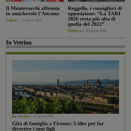
Il Montevarchi affronta
Reggello, i consiglieri di
in amichevole l’Ancona
opposizione: “La TARI
2026 resta più alta di
Calcio
8 Agosto 2026
quella del 2022”
Politica
8 Agosto 2026
In Vetrina
In vetrina
6 Agosto 2026
Gita di famiglia a Firenze: 5 idee per far
divertire i tuoi figli