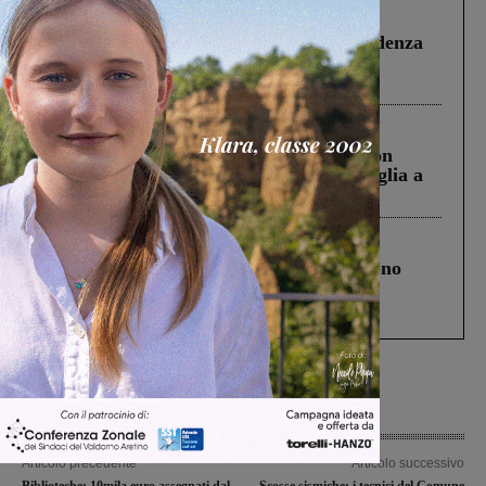
Figline Incisa Valdarno
1 Agosto 2026
Piscina di Figline finanziata oltre la scadenza
Pnrr, il gruppo di Fratelli d’Italia: “Un
ringraziamento al Governo”
Cronaca
3 Agosto 2026
Scomparso da una struttura di Castiglion
Fiorentino l’uomo che aveva ucciso la figlia a
Levane nel 2020
Cronaca
4 Agosto 2026
Un anno fa la strage in A1 in cui morirono
Gianni, Giulia e Franco. Lo schianto, il
processo, lo stop ai sorpassi fra tir....
Articolo precedente
Articolo successivo