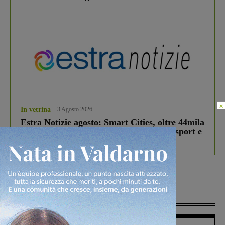
×
In vetrina
3 Agosto 2026
Estra Notizie agosto: Smart Cities, oltre 44mila
studenti coinvolti, torna il bando per lo sport e
debutta il podcast Estrair
Più lette