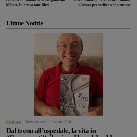
Biblioteche: 10mila euro assegnati dal
Scosse sismiche: i tecnici del Comune
Mibact. In arrivo tanti libri
al lavoro per verificare le strutture
Ultime Notizie
Cultura
Martina Giardi
-
9 Agosto 2026
Dal treno all’ospedale, la vita in