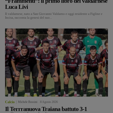
“Frammenti”: il primo libro del valdarnese
Luca Livi
Il valdarnese, nato a San Giovanni Valdarno e oggi residente a Figline e
Incisa, racconta la genesi del suo...
Calcio
Michele Bossini
-
8 Agosto 2026
Il Terrranuova Traiana battuto 3-1