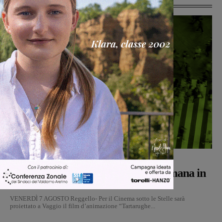
Weekender
Giulia Mauro
-
7 Agosto 2026
Weekender: cosa fare nel fine settimana in
Valdarno
VENERDÌ 7 AGOSTO Reggello- Per il Cinema sotto le Stelle sarà
proiettato a Vaggio il film d’animazione “Tartarughe...