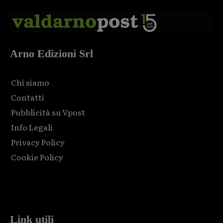
Arno Edizioni Srl
Chi siamo
Contatti
Pubblicità su Vpost
Info Legali
Privacy Policy
Cookie Policy
Html code here! Replace this with any non empty raw html
code and that's it.
Link utili