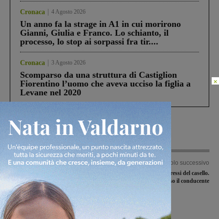
Cronaca
4 Agosto 2026
Un anno fa la strage in A1 in cui morirono
Gianni, Giulia e Franco. Lo schianto, il
processo, lo stop ai sorpassi fra tir....
Cronaca
3 Agosto 2026
Scomparso da una struttura di Castiglion
×
Fiorentino l’uomo che aveva ucciso la figlia a
Levane nel 2020
Articolo precedente
Articolo successivo
Imu agricola, il sindaco Neri: “Azione
Auto in fiamme nei pressi del casello.
unitaria per chiederne la modifica
Illeso il conducente
contro l’abbandono delle campagne”
Ultime Notizie