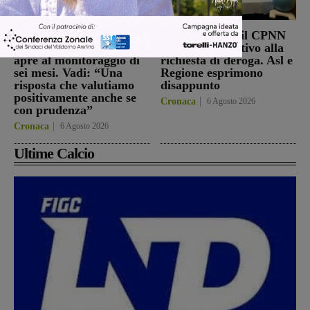
Punto Nascita, no alla
Punto nascita: il CPNN
deroga ma il Ministero
dà parere negativo alla
apre al monitoraggio di
richiesta di deroga. Asl e
sei mesi. Vadi: “Una
Regione esprimono
risposta che valutiamo
disappunto
positivamente anche se
Cronaca
6 Agosto 2026
con prudenza”
Cronaca
6 Agosto 2026
Ultime Calcio