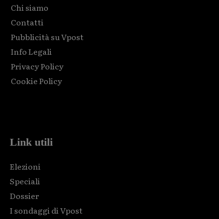
Chi siamo
Contatti
Pubblicità su Vpost
Info Legali
Privacy Policy
Cookie Policy
Html code here! Replace this with any non empty raw html
code and that's it.
Link utili
Elezioni
Speciali
Dossier
I sondaggi di Vpost