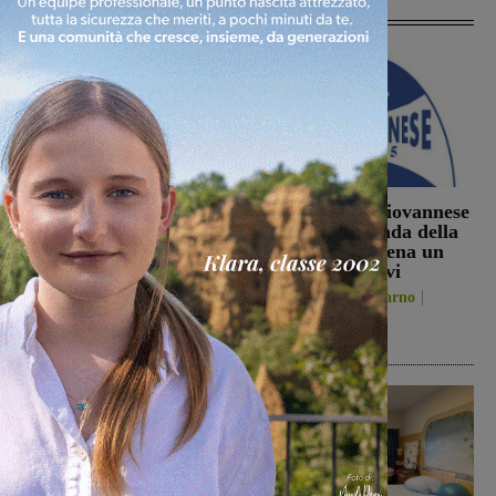
Articoli correlati
Sospese le ricerche sul
La Futsal Sangiovannese
campo di Miah Billal, il
ha scelto la strada della
Prefetto di Arezzo:
continuità, appena un
“L’attenzione delle
paio i volti nuovi
istituzioni su questa
San Giovanni Valdarno
vicenda resta alta”
6 Agosto 2026
Cronaca
6 Agosto 2026