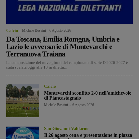
Calcio
Michele Bossini
-
6 Agosto 2026
Da Toscana, Emilia Romgna, Umbria e
Lazio le avversarie di Montevarchi e
Terranuova Traiana
La composizione dei nove gironi del campionato di serie D 2026-2027 è
stata svelata oggi alle 13 in diretta...
Calcio
Montevarchi sconfitto 2-0 nell’amichevole
di Piancastagnaio
Michele Bossini
-
6 Agosto 2026
San Giovanni Valdarno
Il 26 agosto cena e presentazione in piazza