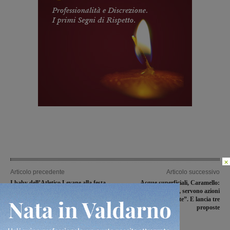
×
Articolo precedente
Articolo successivo
I baby dell’Atletico Levane alla festa
Acque superficiali, Caramello:
regionale del pulcino
“Situazione tragica, servono azioni
mirate e coordinate”. E lancia tre
proposte