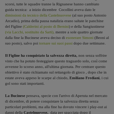
scorsi, tutte le squadre tranne la Rignanese hanno cambiato
guida tecnica: a inizio dicembre Cocollini aveva dato le
dimissioni da tecnico della Castelnuovese
(al suo posto Antonio
Arcadio), prima della pausa natalizia erano saltate le panchine
del Figline
(Calderini al posto di Bernini
) e della Sangiustinese
(via Lacchi, sostituito da Sarti),
mentre a sole quattro giornate
dalla fine la Bucinese aveva deciso di
esonerare Simoni
(Beoni al
suo posto), salvo poi
tornare sui suoi passi
dopo due settimane.
Il Figline ha conquistato la salvezza diretta,
non senza soffrire
visto che ha potuto festeggiare questo traguardo solo, così come
avvenne lo scorso anno, all'ultima giornata. Per centrare questo
obiettivo è stato richiamato sul rettangolo di gioco , dopo che in
estate aveva appeso le scarpe al chiodo,
Emiliano Frediani
, i cui
gol sono stati importanti.
La
Bucinese
pensava, specie con l'arrivo di Aperuta nel mercato
di dicembre, di potere conquistare la salvezza diretta senza
particolari problemi, ma alla fine ha dovuto vincere i play-out ai
danni della
Castelnuovese,
data per spacciata dopo il