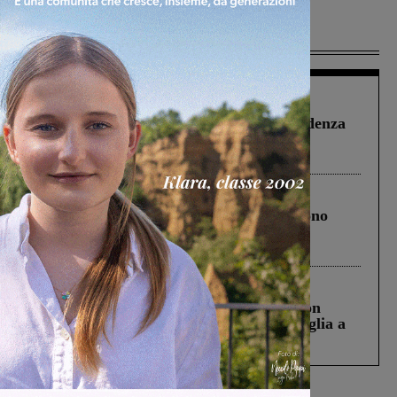
Più lette
Figline Incisa Valdarno
1 Agosto 2026
Piscina di Figline finanziata oltre la scadenza
Pnrr, il gruppo di Fratelli d’Italia: “Un
ringraziamento al Governo”
Cronaca
4 Agosto 2026
Un anno fa la strage in A1 in cui morirono
Gianni, Giulia e Franco. Lo schianto, il
processo, lo stop ai sorpassi fra tir....
Cronaca
3 Agosto 2026
Scomparso da una struttura di Castiglion
Fiorentino l’uomo che aveva ucciso la figlia a
Levane nel 2020