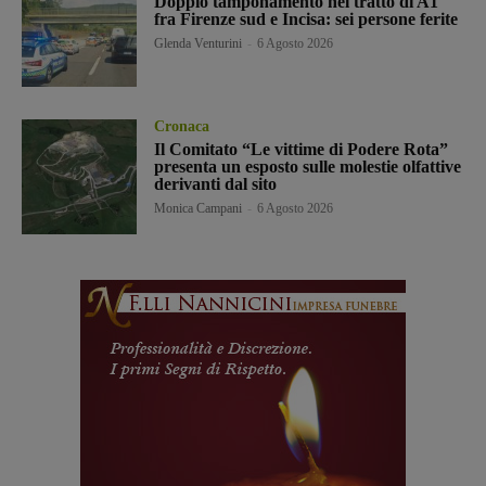
Doppio tamponamento nel tratto di A1
fra Firenze sud e Incisa: sei persone ferite
Glenda Venturini
-
6 Agosto 2026
Cronaca
Il Comitato “Le vittime di Podere Rota”
presenta un esposto sulle molestie olfattive
derivanti dal sito
Monica Campani
-
6 Agosto 2026