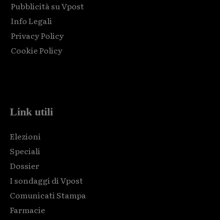
Pubblicità su Vpost
Info Legali
Privacy Policy
Cookie Policy
Html code here! Replace this with any non empty raw html
code and that's it.
Link utili
Elezioni
Speciali
Dossier
I sondaggi di Vpost
Comunicati Stampa
Farmacie