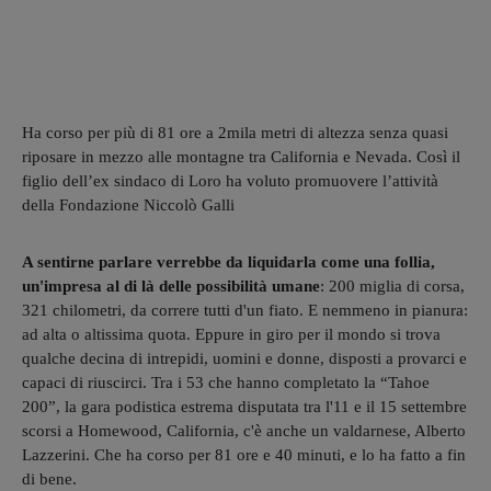
Ha corso per più di 81 ore a 2mila metri di altezza senza quasi
riposare in mezzo alle montagne tra California e Nevada. Così il
figlio dell’ex sindaco di Loro ha voluto promuovere l’attività
della Fondazione Niccolò Galli
A sentirne parlare verrebbe da liquidarla come una follia,
un'impresa al di là delle possibilità umane
: 200 miglia di corsa,
321 chilometri, da correre tutti d'un fiato. E nemmeno in pianura:
ad alta o altissima quota. Eppure in giro per il mondo si trova
qualche decina di intrepidi, uomini e donne, disposti a provarci e
capaci di riuscirci. Tra i 53 che hanno completato la “Tahoe
200”, la gara podistica estrema disputata tra l'11 e il 15 settembre
scorsi a Homewood, California, c'è anche un valdarnese, Alberto
Lazzerini. Che ha corso per 81 ore e 40 minuti, e lo ha fatto a fin
di bene.