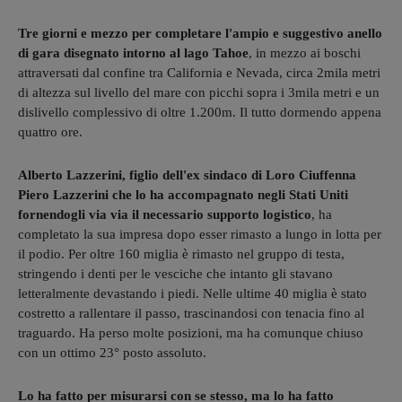
Tre giorni e mezzo per completare l'ampio e suggestivo anello
di gara disegnato intorno al lago Tahoe
, in mezzo ai boschi
attraversati dal confine tra California e Nevada, circa 2mila metri
di altezza sul livello del mare con picchi sopra i 3mila metri e un
dislivello complessivo di oltre 1.200m. Il tutto dormendo appena
quattro ore.
Alberto Lazzerini, figlio dell'ex sindaco di Loro Ciuffenna
Piero Lazzerini che lo ha accompagnato negli Stati Uniti
fornendogli via via il necessario supporto logistico
, ha
completato la sua impresa dopo esser rimasto a lungo in lotta per
il podio. Per oltre 160 miglia è rimasto nel gruppo di testa,
stringendo i denti per le vesciche che intanto gli stavano
letteralmente devastando i piedi. Nelle ultime 40 miglia è stato
costretto a rallentare il passo, trascinandosi con tenacia fino al
traguardo. Ha perso molte posizioni, ma ha comunque chiuso
con un ottimo 23° posto assoluto.
Lo ha fatto per misurarsi con se stesso, ma lo ha fatto