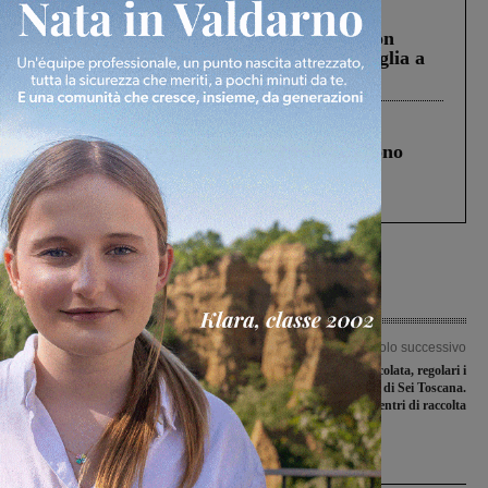
Cronaca
3 Agosto 2026
Scomparso da una struttura di Castiglion
Fiorentino l’uomo che aveva ucciso la figlia a
Levane nel 2020
Cronaca
4 Agosto 2026
Un anno fa la strage in A1 in cui morirono
Gianni, Giulia e Franco. Lo schianto, il
processo, lo stop ai sorpassi fra tir....
Articolo precedente
Articolo successivo
Giovanisì in Comune, aperte le
Festa dell’Immacolata, regolari i
candidature per un tirocinio per
servizi porta a porta di Sei Toscana.
neolaureati
Chiusi invece i centri di raccolta
Ultime Notizie