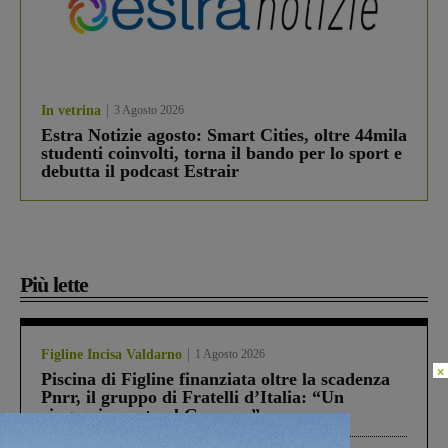
In vetrina
3 Agosto 2026
Estra Notizie agosto: Smart Cities, oltre 44mila
studenti coinvolti, torna il bando per lo sport e
debutta il podcast Estrair
Più lette
Figline Incisa Valdarno
1 Agosto 2026
×
Piscina di Figline finanziata oltre la scadenza
Pnrr, il gruppo di Fratelli d’Italia: “Un
ringraziamento al Governo”