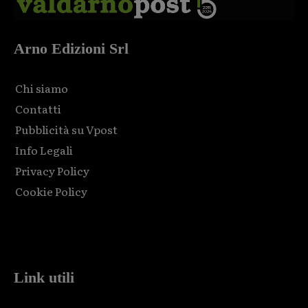
Arno Edizioni Srl
Chi siamo
Contatti
Pubblicità su Vpost
Info Legali
Privacy Policy
Cookie Policy
Html code here! Replace this with any non empty raw html
code and that's it.
Link utili