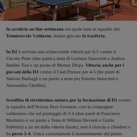
In archivio un fine settimana
nel quale tutte le squadre del
Tennistavolo Valdarno
, hanno giocato
in trasferta.
In D2
è arrivata una schiacciante vittoria per 0-5 contro il
Circolo Prato (due punti a testa di Lorenzo Innocenti e Andrea
Baldini Tosi e un punto di Momar Diop).
Vittoria anche per i
giovani della D3
contro il Ciatt Firenze per 4-5 (tre punti di
Simone Barbagli e un punto a testa per Ernesto Innocenti e
Alessandro Chellini).
Sconfitta di strettissima misura per la formazione di D1
contro
la squadra dell’Invicta Pace Grosseto, con la compagine
valdarnese che sul punteggio di 3-4 (due punti di Francesco
Martinino e un punto a Testa di William Deventi e Giulio
Fabbrini) a un set dalla vittoria finale), non è riuscita a chiudere e
ha
perso 5-4.
Unica consolazione il mantenimento del primo