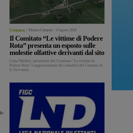
Cronaca
Monica Campani
-
6 Agosto 2026
Il Comitato “Le vittime di Podere
Rota” presenta un esposto sulle
molestie olfattive derivanti dal sito
Catia Naldini, presidente del Comitato "Le vittime di
Podere Rota" e rappresentante dei cittadini del Comune di
S. Giovanni...
lo