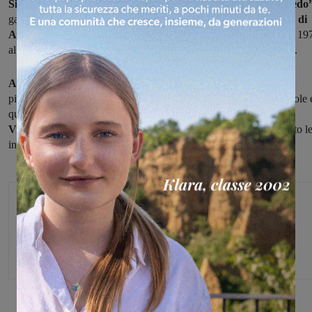
Si disputerà domenica la prima edizione di “Per sempre Alfredo
gara che, nell’anno del centenario della nascita,
ricorda la figura di
Alfredo Martini,
storico commissario tecnico della nazionale dal 19
al 1997 vincitore di sei titoli mondiali e morto nel 2014 a 83 anni.
Al via della gara,
centosessantadue chilometri con partenza da
piazzale Michelangelo poi un primo tratto collinare intorno a Fiesole 
quattro giri di un circuito tra Settimello e Sesto Fiorentino,
sia
Vincenzo Albanese che Gabriele Benedetti,
che gareggiano sotto l
insegne di Eolo Kometa e Zalf.
Michele Bossini