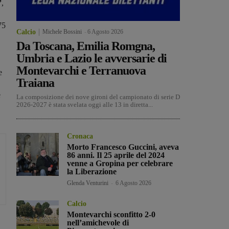
”
,
75
Calcio
Michele Bossini
-
6 Agosto 2026
Da Toscana, Emilia Romgna,
Umbria e Lazio le avversarie di
Montevarchi e Terranuova
e
Traiana
e
La composizione dei nove gironi del campionato di serie D
2026-2027 è stata svelata oggi alle 13 in diretta...
Cronaca
Morto Francesco Guccini, aveva
86 anni. Il 25 aprile del 2024
venne a Gropina per celebrare
la Liberazione
Glenda Venturini
-
6 Agosto 2026
Calcio
Montevarchi sconfitto 2-0
nell’amichevole di