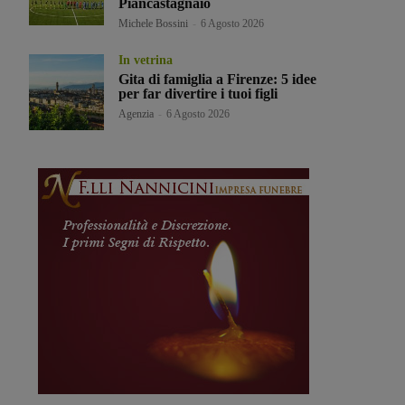
Piancastagnaio
Michele Bossini
-
6 Agosto 2026
In vetrina
Gita di famiglia a Firenze: 5 idee
per far divertire i tuoi figli
Agenzia
-
6 Agosto 2026