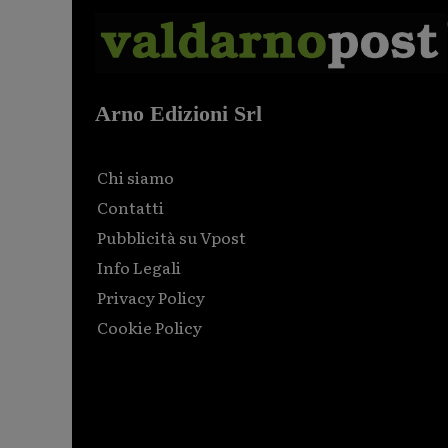
Arno Edizioni Srl
Chi siamo
Contatti
Pubblicità su Vpost
Info Legali
Privacy Policy
Cookie Policy
Html code here! Replace this with any non empty raw
html code and that's it.