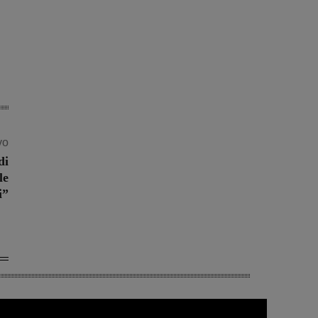
vo
di
le
i”