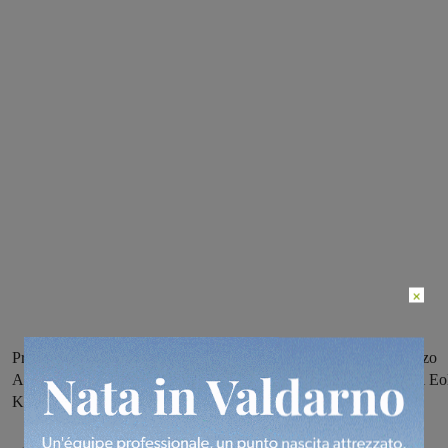
×
Prenderanno parte alla corsa in ricordo di Alfredo Martini Vincenzo
Albanese e Gabriele Benedetti, che gareggiano sotto le insegne di Eo
Kometa e Zalf