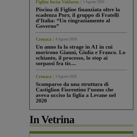
Figline Incisa Valdarno
1 Agosto 2026
Piscina di Figline finanziata oltre la
scadenza Pnrr, il gruppo di Fratelli
d’Italia: “Un ringraziamento al
Governo”
Cronaca
4 Agosto 2026
Un anno fa la strage in A1 in cui
morirono Gianni, Giulia e Franco. Lo
schianto, il processo, lo stop ai
sorpassi fra tir....
Cronaca
3 Agosto 2026
Scomparso da una struttura di
Castiglion Fiorentino l’uomo che
aveva ucciso la figlia a Levane nel
2020
In Vetrina