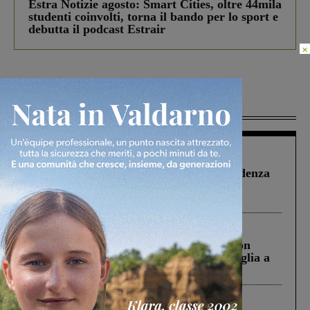
Estra Notizie agosto: Smart Cities, oltre 44mila
studenti coinvolti, torna il bando per lo sport e
debutta il podcast Estrair
×
Più lette
Figline Incisa Valdarno
1 Agosto 2026
Piscina di Figline finanziata oltre la scadenza
Pnrr, il gruppo di Fratelli d’Italia: “Un
ringraziamento al Governo”
Cronaca
3 Agosto 2026
Scomparso da una struttura di Castiglion
Fiorentino l’uomo che aveva ucciso la figlia a
Levane nel 2020
Cronaca
4 Agosto 2026