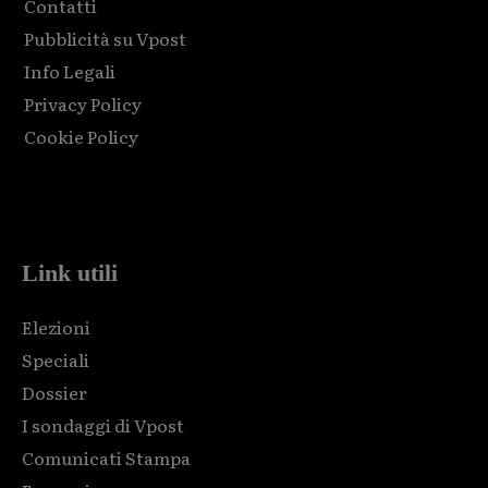
Contatti
Pubblicità su Vpost
Info Legali
Privacy Policy
Cookie Policy
Html code here! Replace this with any non empty raw html
code and that's it.
Link utili
Elezioni
Speciali
Dossier
I sondaggi di Vpost
Comunicati Stampa