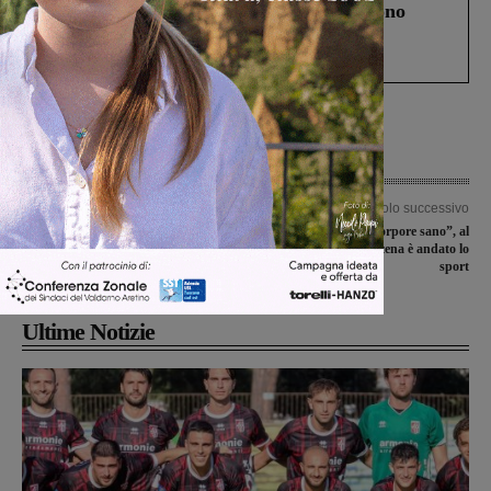
Un anno fa la strage in A1 in cui morirono
Gianni, Giulia e Franco. Lo schianto, il
processo, lo stop ai sorpassi fra tir....
Articolo precedente
Articolo successivo
Incidente in via Marconi, coinvolto un
“Mens sana in corpore sano”, al
camion dei pompieri. I residenti:
teatro comunale in scena è andato lo
“Strada pericolosa”
sport
Ultime Notizie