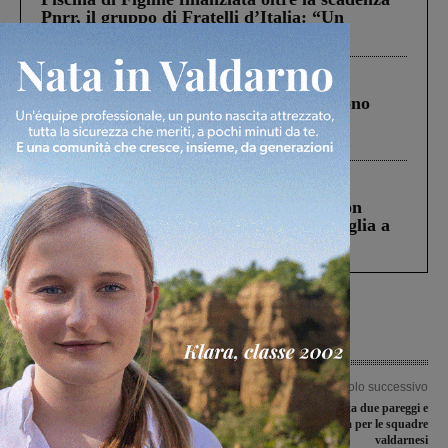
Pnrr, il gruppo di Fratelli d’Italia: “Un
ringraziamento al Governo”
Cronaca
4 Agosto 2026
Un anno fa la strage in A1 in cui morirono
Gianni, Giulia e Franco. Lo schianto, il
processo, lo stop ai sorpassi fra tir....
Cronaca
3 Agosto 2026
Scomparso da una struttura di Castiglion
Fiorentino l’uomo che aveva ucciso la figlia a
Levane nel 2020
Articolo precedente
Articolo successivo
Lettere di Publiacqua, la mossa della
Nell’ultima di andata due pareggi e
Lista civica: diffida alla società. “Non
una sconfitta per le squadre
ne avete alcun diritto”
valdarnesi