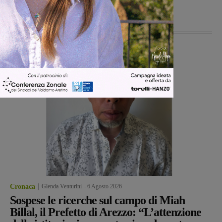
Ultime Notizie
Cronaca
Glenda Venturini
-
6 Agosto 2026
Sospese le ricerche sul campo di Miah
Billal, il Prefetto di Arezzo: “L’attenzione