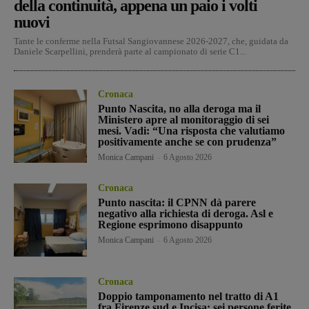
della continuità, appena un paio i volti
nuovi
Tante le conferme nella Futsal Sangiovannese 2026-2027, che, guidata da
Daniele Scarpellini, prenderà parte al campionato di serie C1...
Cronaca
Punto Nascita, no alla deroga ma il
Ministero apre al monitoraggio di sei
mesi. Vadi: “Una risposta che valutiamo
positivamente anche se con prudenza”
Monica Campani
-
6 Agosto 2026
Cronaca
Punto nascita: il CPNN dà parere
negativo alla richiesta di deroga. Asl e
Regione esprimono disappunto
Monica Campani
-
6 Agosto 2026
Cronaca
Doppio tamponamento nel tratto di A1
fra Firenze sud e Incisa: sei persone ferite