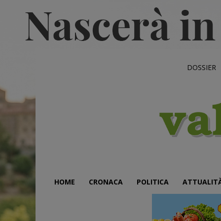
DOSSIER
HOME
CRONACA
POLITICA
ATTUALIT