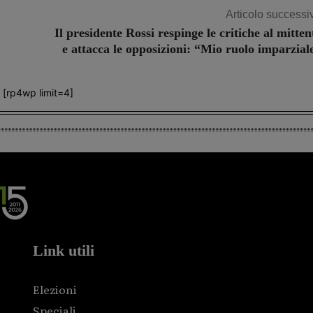
Articolo successi
Il presidente Rossi respinge le critiche al mitten
e attacca le opposizioni: “Mio ruolo imparzial
[rp4wp limit=4]
Link utili
Elezioni
Speciali