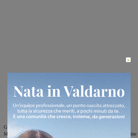
×
Gli esordienti in gara a Montevarchi nella “Coppa città di
Montevarchi-Memorial Franco Foggi”, gli allievi si sfidano a Figline