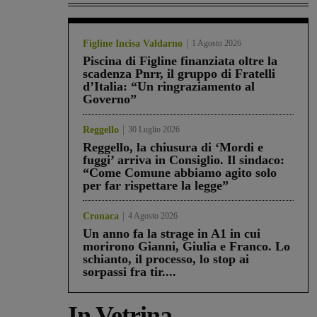
Figline Incisa Valdarno
1 Agosto 2026
Piscina di Figline finanziata oltre la
scadenza Pnrr, il gruppo di Fratelli
d’Italia: “Un ringraziamento al
Governo”
Reggello
30 Luglio 2026
Reggello, la chiusura di ‘Mordi e
fuggi’ arriva in Consiglio. Il sindaco:
“Come Comune abbiamo agito solo
per far rispettare la legge”
Cronaca
4 Agosto 2026
Un anno fa la strage in A1 in cui
morirono Gianni, Giulia e Franco. Lo
schianto, il processo, lo stop ai
sorpassi fra tir....
In Vetrina