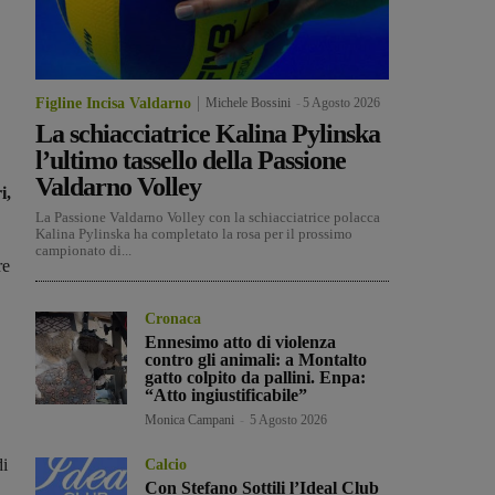
Figline Incisa Valdarno
Michele Bossini
-
5 Agosto 2026
La schiacciatrice Kalina Pylinska
l’ultimo tassello della Passione
Valdarno Volley
i,
La Passione Valdarno Volley con la schiacciatrice polacca
Kalina Pylinska ha completato la rosa per il prossimo
campionato di...
re
Cronaca
Ennesimo atto di violenza
contro gli animali: a Montalto
gatto colpito da pallini. Enpa:
“Atto ingiustificabile”
Monica Campani
-
5 Agosto 2026
di
Calcio
Con Stefano Sottili l’Ideal Club