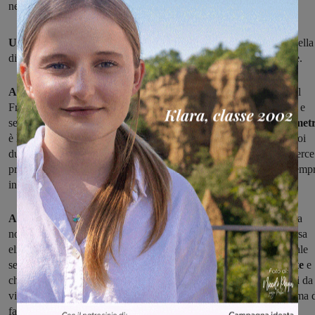
nel “Piccolo giro del Valdarno”
Una mattina molto interessante
per il mondo delle due ruote quella
di domenica, con due appuntamenti assolutamente da non perdere.
A Montevarchi
si corre la "Coppa città di Montevarchi-Memorial
Franco Foggi", gara per esordienti del primo (partenza ore 9.30) e
secondo anno (partenza ore 11). Il percorso, da
trentasette chilometr
è lo stesso per entrambe le categorie: partenza da via Burzagli, poi
due passaggi da Levane via Acquaborra, quindi la salita della Querce
prima di transitare ancora da Levane e
planare sul traguardo
, semp
in via Burzagli.
A Figline,
con partenza da via Gorizia alle 9.30, si corre invece la
nona edizione del "Piccolo giro del Valdarno" (antipasto della corsa
elite e under 23 di martedì), gara per allievi su un circuito (in totale
settanta chilometri) abbastanza impegnativo
da ripetersi due volte
e
che passerà per il Matassino, Faella, Santa Maria, Figline quindi da
via Grevigiana, dalle zone del Brollo e del Poggio alla Croce, prima 
fare ritorno a Figline, con
arrivo in viale Galilei.