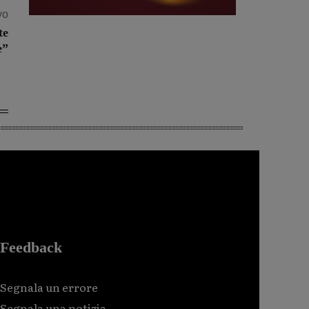
vo
te
e”
Feedback
Segnala un errore
Segnala una notizia