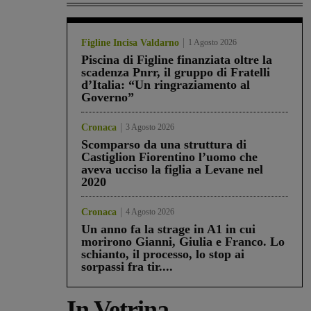
Figline Incisa Valdarno
1 Agosto 2026
Piscina di Figline finanziata oltre la
scadenza Pnrr, il gruppo di Fratelli
d’Italia: “Un ringraziamento al
Governo”
Cronaca
3 Agosto 2026
Scomparso da una struttura di
Castiglion Fiorentino l’uomo che
aveva ucciso la figlia a Levane nel
2020
Cronaca
4 Agosto 2026
Un anno fa la strage in A1 in cui
morirono Gianni, Giulia e Franco. Lo
schianto, il processo, lo stop ai
sorpassi fra tir....
In Vetrina