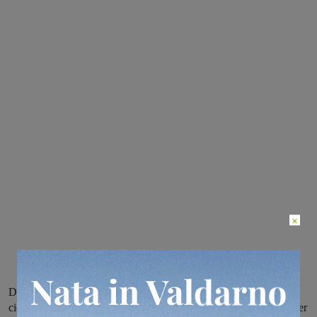
×
Domenica pomeriggio gara per juniores a Terranuova, lunedì al
ciclodromo di Cavriglia una gara per esordienti femminili e una per