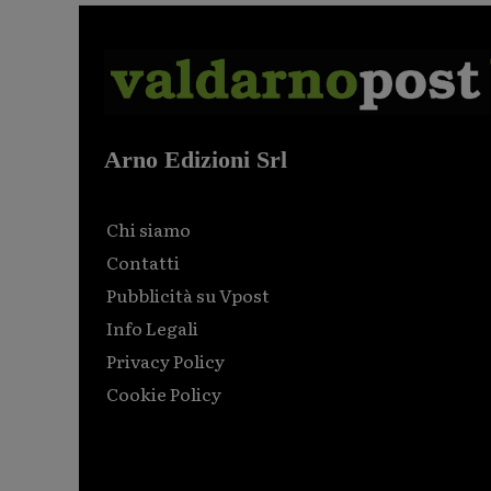
Arno Edizioni Srl
Chi siamo
Contatti
Pubblicità su Vpost
Info Legali
Privacy Policy
Cookie Policy
Html code here! Replace this with any non empty raw
html code and that's it.