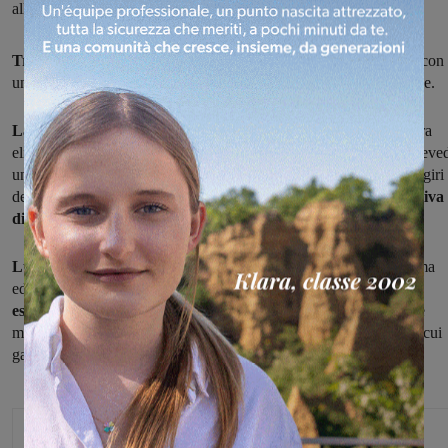
allieve
Tre appuntamenti di ciclismo giovanile
fra domenica e lunedì, con
una gara per juniores, una per esordienti femminile una per allieve.
La gara juniores,
Trofeo circolo Arci Penna e antipasto della gara
elite e under 23 di lunedì, prenderà il via alle 15 di domenica e preve
un primo tratto fra la Penna, bivio Casalini e Terranuova, poi sei giri
del circuito Loro-Terranuova-Penna, per
una distanza complessiva
di novantasette chilometri.
Lunedì Primo Maggio
si terrà al ciclodromo di Cavriglia la prima
edizione del
"Trofeo Npm",
con alle 14 il via alla gara
per le
esordienti
articolata in dodici giri di un anello da due chilometri e
mezzo. Stesso percorso, ma da ripetere 16 volte per
le allieve,
la cui
gara avrà inizio alle 15.
Michele Bossini