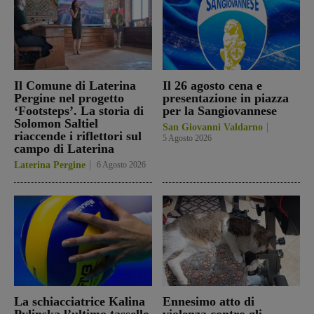
Il Comune di Laterina
Il 26 agosto cena e
Pergine nel progetto
presentazione in piazza
‘Footsteps’. La storia di
per la Sangiovannese
Solomon Saltiel
San Giovanni Valdarno
riaccende i riflettori sul
5 Agosto 2026
campo di Laterina
Laterina Pergine
6 Agosto 2026
La schiacciatrice Kalina
Ennesimo atto di