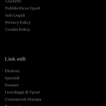
Contatti
Pubblicità su Vpost
Info Legali
Privacy Policy
Cookie Policy
Html code here! Replace this with any non empty raw html
code and that's it.
Link utili
Elezioni
Speciali
Dossier
I sondaggi di Vpost
Comunicati Stampa