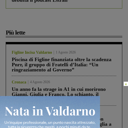
debutta il podcast Estrair
Più lette
Figline Incisa Valdarno
1 Agosto 2026
Piscina di Figline finanziata oltre la scadenza
Pnrr, il gruppo di Fratelli d’Italia: “Un
ringraziamento al Governo”
Cronaca
4 Agosto 2026
×
Un anno fa la strage in A1 in cui morirono
Gianni, Giulia e Franco. Lo schianto, il
processo, lo stop ai sorpassi fra tir....
Cronaca
3 Agosto 2026
Scomparso da una struttura di Castiglion
Fiorentino l’uomo che aveva ucciso la figlia a