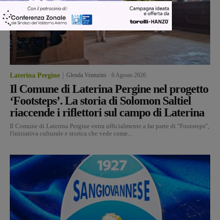
Laterina Pergine
Glenda Venturini
-
6 Agosto 2026
Il Comune di Laterina Pergine nel progetto
‘Footsteps’. La storia di Solomon Saltiel
riaccende i riflettori sul campo di Laterina
Il Comune di Laterina Pergine entra ufficialmente a far parte di "Footsteps",
l'iniziativa culturale e storica che vede come...