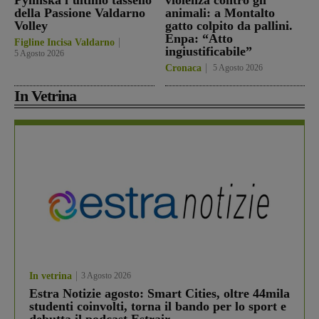
Pylinska l’ultimo tassello
violenza contro gli
della Passione Valdarno
animali: a Montalto
Volley
gatto colpito da pallini.
Enpa: “Atto
Figline Incisa Valdarno
ingiustificabile”
5 Agosto 2026
Cronaca
5 Agosto 2026
In Vetrina
In vetrina
3 Agosto 2026
Estra Notizie agosto: Smart Cities, oltre 44mila
studenti coinvolti, torna il bando per lo sport e