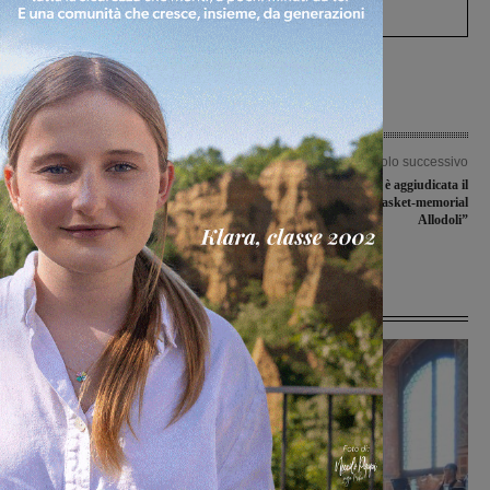
Levane nel 2020
Articolo precedente
Articolo successivo
Via i tigli in viale Marconi. I cittadini
La Armani Milano si è aggiudicata il
protestano. Il Comune: “Erano
“Torneo nazionale di basket-memorial
malati e pericolosi”. Inizia la
Allodoli”
riqualificazione
Ultime Notizie