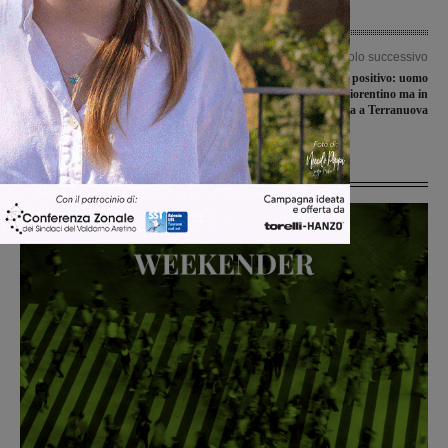
Articolo precedente
Articolo successivo
Novità societarie nella Castelnuovese
Covid-19, nuovo caso positivo: uomo
per la stagione 2020-2021
residente in Valdarno fiorentino ma in
quarantena a Terranuova
Ultime Notizie