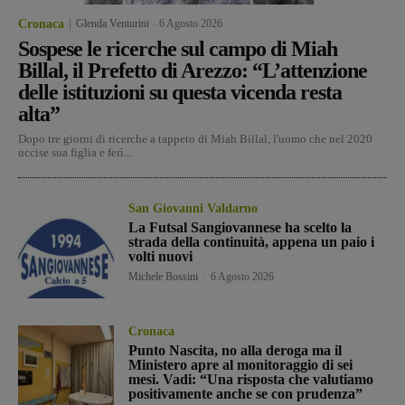
Cronaca
Glenda Venturini
-
6 Agosto 2026
Sospese le ricerche sul campo di Miah
Billal, il Prefetto di Arezzo: “L’attenzione
delle istituzioni su questa vicenda resta
alta”
Dopo tre giorni di ricerche a tappeto di Miah Billal, l'uomo che nel 2020
uccise sua figlia e ferì...
San Giovanni Valdarno
La Futsal Sangiovannese ha scelto la
strada della continuità, appena un paio i
volti nuovi
Michele Bossini
-
6 Agosto 2026
Cronaca
Punto Nascita, no alla deroga ma il
Ministero apre al monitoraggio di sei
mesi. Vadi: “Una risposta che valutiamo
positivamente anche se con prudenza”