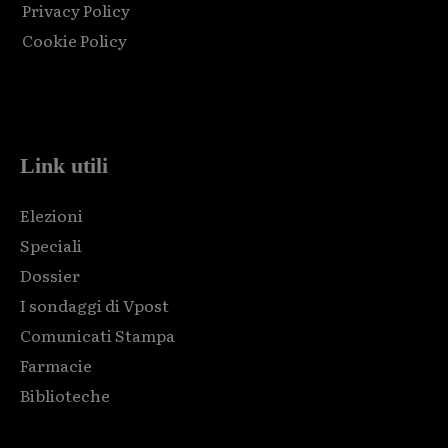
Privacy Policy
Cookie Policy
Html code here! Replace this with any non empty raw html
code and that's it.
Link utili
Elezioni
Speciali
Dossier
I sondaggi di Vpost
Comunicati Stampa
Farmacie
Biblioteche