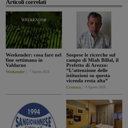
Articoli correlati
Weekender: cosa fare nel
Sospese le ricerche sul
fine settimana in
campo di Miah Billal, il
Valdarno
Prefetto di Arezzo:
“L’attenzione delle
Weekender
7 Agosto 2026
istituzioni su questa
vicenda resta alta”
Cronaca
6 Agosto 2026