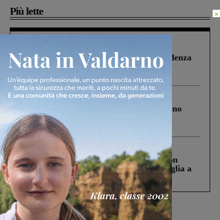
Più lette
×
Figline Incisa Valdarno
1 Agosto 2026
Piscina di Figline finanziata oltre la scadenza
Pnrr, il gruppo di Fratelli d’Italia: “Un
ringraziamento al Governo”
Cronaca
4 Agosto 2026
Un anno fa la strage in A1 in cui morirono
Gianni, Giulia e Franco. Lo schianto, il
processo, lo stop ai sorpassi fra tir....
Cronaca
3 Agosto 2026
Scomparso da una struttura di Castiglion
Fiorentino l’uomo che aveva ucciso la figlia a
Levane nel 2020