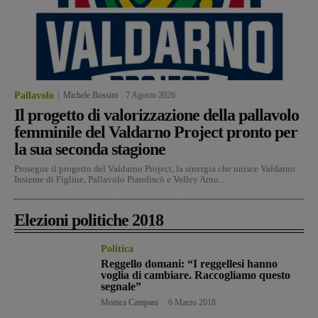
Pallavolo
Michele Bossini
-
7 Agosto 2026
Il progetto di valorizzazione della pallavolo
femminile del Valdarno Project pronto per
la sua seconda stagione
Prosegue il progetto del Valdarno Project, la sinergia che unisce Valdarno
Insieme di Figline, Pallavolo Piandiscò e Volley Arno...
Elezioni politiche 2018
Politica
Reggello domani: “I reggellesi hanno
voglia di cambiare. Raccogliamo questo
segnale”
Monica Campani
-
6 Marzo 2018