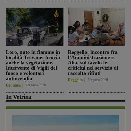
Loro, auto in fiamme in
Reggello: incontro fra
località Trevane: brucia
l’Amministrazione e
anche la vegetazione.
Alia, sul tavolo le
Intervento di Vigili del
criticità nel servizio di
fuoco e volontari
raccolta rifiuti
antincendio
Reggello
7 Agosto 2026
Cronaca
7 Agosto 2026
In Vetrina