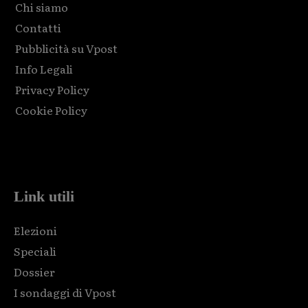
Chi siamo
Contatti
Pubblicità su Vpost
Info Legali
Privacy Policy
Cookie Policy
Html code here! Replace this with any non empty raw html
code and that's it.
Link utili
Elezioni
Speciali
Dossier
I sondaggi di Vpost