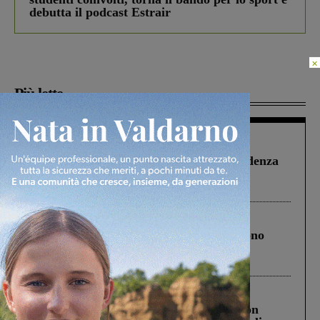
debutta il podcast Estrair
×
Più lette
Figline Incisa Valdarno
1 Agosto 2026
Piscina di Figline finanziata oltre la scadenza
Pnrr, il gruppo di Fratelli d’Italia: “Un
ringraziamento al Governo”
Cronaca
4 Agosto 2026
Un anno fa la strage in A1 in cui morirono
Gianni, Giulia e Franco. Lo schianto, il
processo, lo stop ai sorpassi fra tir....
Cronaca
3 Agosto 2026
Scomparso da una struttura di Castiglion